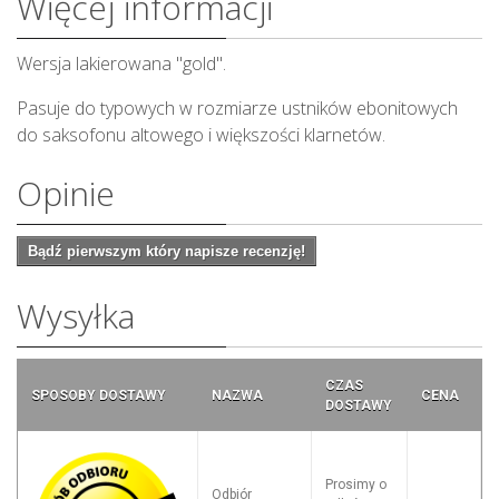
Więcej informacji
Wersja lakierowana "gold".
Pasuje do typowych w rozmiarze ustników ebonitowych
do saksofonu altowego i większości klarnetów.
Opinie
Bądź pierwszym który napisze recenzję!
Wysyłka
CZAS
SPOSOBY DOSTAWY
NAZWA
CENA
DOSTAWY
Prosimy o
Odbiór