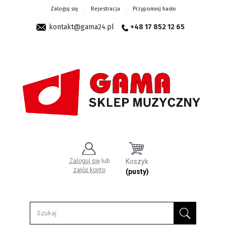
Zaloguj się
Rejestracja
Przypomnij hasło
kontakt@gama24.pl
+48 17 852 12 65
Zaloguj się
lub
Koszyk
załóż konto
(pusty)