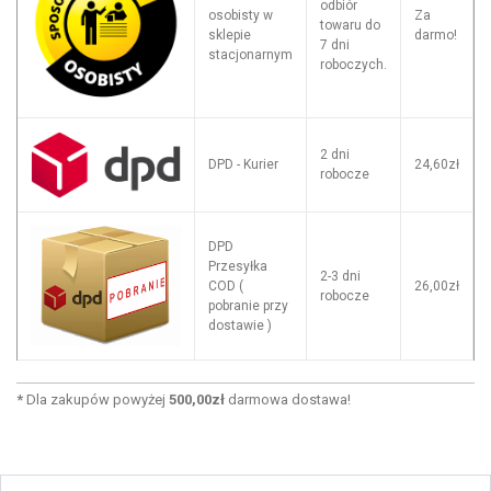
odbiór
osobisty w
Za
towaru do
sklepie
darmo!
7 dni
stacjonarnym
roboczych.
2 dni
DPD - Kurier
24,60zł
robocze
DPD
Przesyłka
2-3 dni
COD (
26,00zł
robocze
pobranie przy
dostawie )
*
Dla zakupów powyżej
500,00zł
darmowa dostawa!