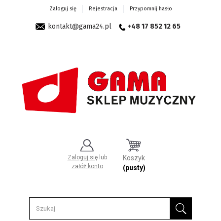
Zaloguj się
Rejestracja
Przypomnij hasło
kontakt@gama24.pl
+48 17 852 12 65
Zaloguj się
lub
Koszyk
załóż konto
(pusty)