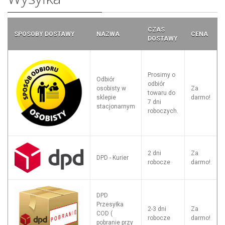
CZAS
SPOSOBY DOSTAWY
NAZWA
CENA
DOSTAWY
Prosimy o
Odbiór
odbiór
osobisty w
Za
towaru do
sklepie
darmo!
7 dni
stacjonarnym
roboczych.
2 dni
Za
DPD - Kurier
robocze
darmo!
DPD
Przesyłka
2-3 dni
Za
COD (
robocze
darmo!
pobranie przy