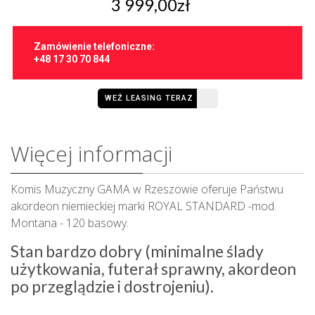
3 999,00zł
Zamówienie telefoniczne:
+48 17 30 70 844
WEŹ LEASING TERAZ
Więcej informacji
Komis Muzyczny GAMA w Rzeszowie oferuje Państwu
akordeon niemieckiej marki ROYAL STANDARD -mod.
Montana - 120 basowy.
Stan bardzo dobry (minimalne ślady
użytkowania, futerał sprawny, akordeon
po przeglądzie i dostrojeniu).