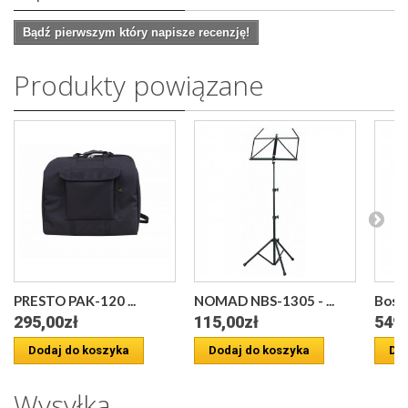
Bądź pierwszym który napisze recenzję!
Produkty powiązane
PRESTO PAK-120 ...
NOMAD NBS-1305 - ...
Bosto
295,00zł
115,00zł
549,
Dodaj do koszyka
Dodaj do koszyka
Dod
Wysyłka