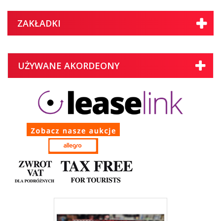
ZAKŁADKI
UŻYWANE AKORDEONY