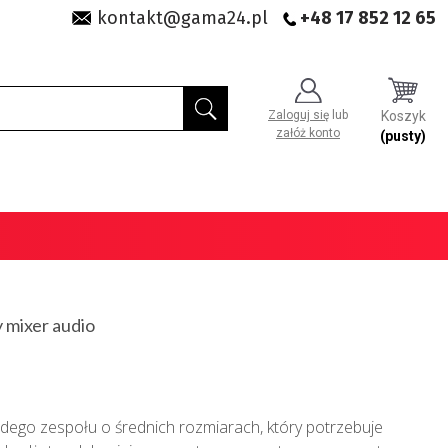
kontakt@gama24.pl
+48 17 852 12 65
Zaloguj się
lub
Koszyk
załóż konto
(pusty)
mixer audio
żdego zespołu o średnich rozmiarach, który potrzebuje