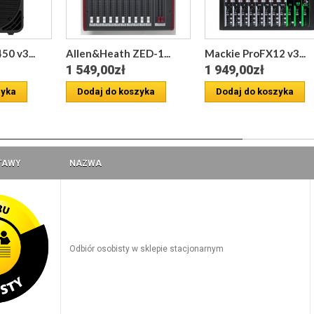
0 v3...
Allen&Heath ZED-1...
Mackie ProFX12 v3...
1 549,00zł
1 949,00zł
zyka
Dodaj do koszyka
Dodaj do koszyka
a
TAWY
NAZWA
Odbiór osobisty w sklepie stacjonarnym