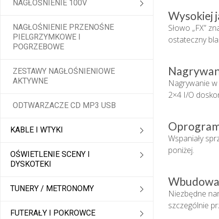
NAGŁOŚNIENIE 100V
Wysokiej j
NAGŁOŚNIENIE PRZENOŚNE
Słowo „FX” zna
PIELGRZYMKOWE I
ostateczny bl
POGRZEBOWE
Nagrywani
ZESTAWY NAGŁOŚNIENIOWE
AKTYWNE
Nagrywanie w n
2×4 I/O doskon
ODTWARZACZE CD MP3 USB
Oprogramo
KABLE I WTYKI
Wspaniały spr
poniżej.
OŚWIETLENIE SCENY I
DYSKOTEKI
Wbudowan
TUNERY / METRONOMY
Niezbędne narz
szczególnie prz
FUTERAŁY I POKROWCE