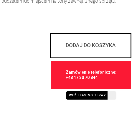
e budżetem lub miejscem na tony zewnętrznego sprzętu.
DODAJ DO KOSZYKA
Zamówienie telefoniczne:
+48 17 30 70 844
WEŹ LEASING TERAZ