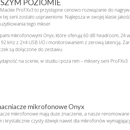
SZYM POZIOMIE
i Mackie ProFXv3 to przystępne cenowo rozwiązanie do nagrywa
w tej serii zostało usprawnione. Najlepsza w swojej klasie ja
użytkowania tego mikser.
pami mikrofonowymi Onyx, które oferują 60 dB headroom, 24 wb
t/192 kHz z 2×4 USB I/O i monitorowaniem z zerową latencją.
tyczek są dołączone do zestawu.
ajność na scenie, w studiu i poza nim – miksery serii ProFXv3.
Narz
acniacze mikrofonowe Onyx
cze mikrofonowe mają duże znaczenie, a nasze renomowane pr
i krystalicznie czysty dźwięk nawet dla mikrofonów wymagając