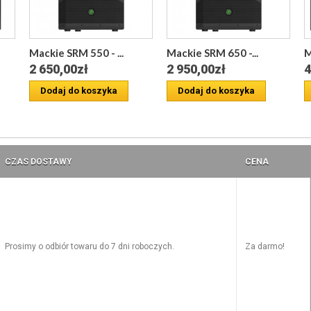
Mackie SRM 550 - ...
Mackie SRM 650 -...
M
2 650,00zł
2 950,00zł
4
Dodaj do koszyka
Dodaj do koszyka
CZAS DOSTAWY
CENA
Prosimy o odbiór towaru do 7 dni roboczych.
Za darmo!