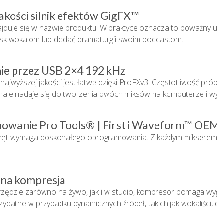
akości silnik efektów GigFX™
jduje się w nazwie produktu. W praktyce oznacza to poważny u
ask wokalom lub dodać dramaturgii swoim podcastom.
e przez USB 2×4 192 kHz
ajwyższej jakości jest łatwe dzięki ProFXv3. Częstotliwość p
ale nadaje się do tworzenia dwóch miksów na komputerze i wys
wanie Pro Tools® | First i Waveform™ OEM
zęt wymaga doskonałego oprogramowania. Z każdym mikserem 
a kompresja
ędzie zarówno na żywo, jak i w studio, kompresor pomaga wygła
ydatne w przypadku dynamicznych źródeł, takich jak wokaliści, di