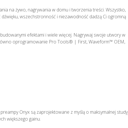
nia na żywo, nagrywania w domu i tworzenia treści. Wszystko,
kość dźwięku, wszechstronność i niezawodność dadzą Ci ogromną
udowanymi efektami i wiele więcej. Nagrywaj swoje utwory w
 Zarówno oprogramowanie Pro Tools® | First, Waveform™ OEM,
CECHY
ędzia, których potrzebujesz, aby świetnie brzmieć i wykonać sw
eampy Onyx są zaprojektowane z myślą o maksymalnej studyjn
ych większego gainu.