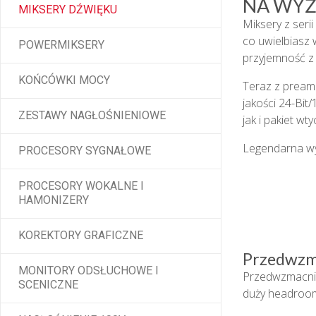
NA WYŻ
MIKSERY DŹWIĘKU
Miksery z seri
co uwielbiasz 
POWERMIKSERY
przyjemność z 
KOŃCÓWKI MOCY
Teraz z pream
jakości 24-Bi
ZESTAWY NAGŁOŚNIENIOWE
jak i pakiet w
Legendarna wyd
PROCESORY SYGNAŁOWE
PROCESORY WOKALNE I
HAMONIZERY
KOREKTORY GRAFICZNE
Przedwzm
MONITORY ODSŁUCHOWE I
Przedwzmacnia
SCENICZNE
duży headroom 