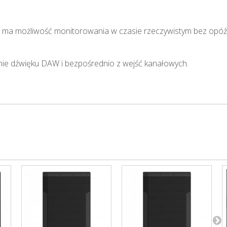
ma możliwość monitorowania w czasie rzeczywistym bez opóźni
nie dźwięku DAW i bezpośrednio z wejść kanałowych.