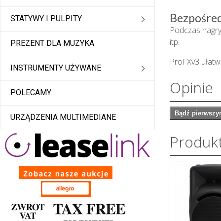
Bezpośred
STATYWY I PULPITY
Podczas nagry
itp.
PREZENT DLA MUZYKA
ProFXv3 ułatw
INSTRUMENTY UŻYWANE
Opinie
POLECAMY
Bądź pierwszym
URZĄDZENIA MULTIMEDIANE
Produk