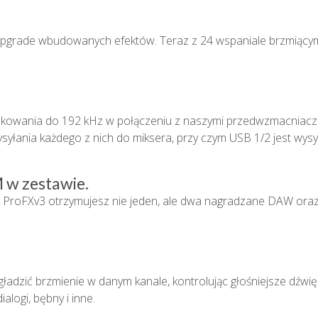
pgrade wbudowanych efektów. Teraz z 24 wspaniale brzmiącymi e
róbkowania do 192 kHz w połączeniu z naszymi przedwzmacniacz
yłania każdego z nich do miksera, przy czym USB 1/2 jest wys
 w zestawie.
ProFXv3 otrzymujesz nie jeden, ale dwa nagradzane DAW oraz
dzić brzmienie w danym kanale, kontrolując głośniejsze dźwięki
alogi, bębny i inne.