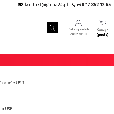
kontakt@gama24.pl
+48 17 852 12 65
Zaloguj się
lub
Koszyk
załóż konto
(pusty)
js audio USB
io USB.