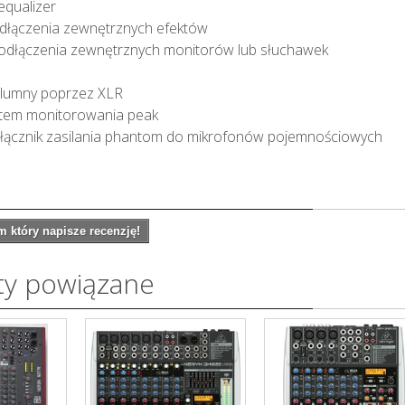
equalizer
odłączenia zewnętrznych efektów
podłączenia zewnętrznych monitorów lub słuchawek
kolumny poprzez XLR
tem monitorowania peak
ełącznik zasilania phantom do mikrofonów pojemnościowych
 który napisze recenzję!
ty powiązane