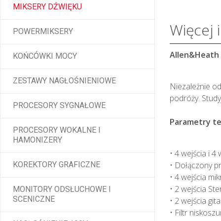
MIKSERY DŹWIĘKU
Więcej 
POWERMIKSERY
Allen&Heath 
KOŃCÓWKI MOCY
ZESTAWY NAGŁOŚNIENIOWE
Niezależnie o
podróży. Study
PROCESORY SYGNAŁOWE
Parametry te
PROCESORY WOKALNE I
HAMONIZERY
• 4 wejścia i 4
KOREKTORY GRAFICZNE
• Dołączony p
• 4 wejścia mi
• 2 wejścia St
MONITORY ODSŁUCHOWE I
SCENICZNE
• 2 wejścia g
• Filtr niskos