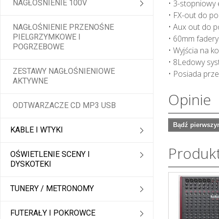
NAGŁOŚNIENIE 100V
• 3-stopniowy 
• FX-out do p
• Aux out do 
NAGŁOŚNIENIE PRZENOŚNE
PIELGRZYMKOWE I
• 60mm fadery
POGRZEBOWE
• Wyjścia na 
• 8Ledowy sys
ZESTAWY NAGŁOŚNIENIOWE
• Posiada prz
AKTYWNE
Opinie
ODTWARZACZE CD MP3 USB
Bądź pierwszym
KABLE I WTYKI
Produk
OŚWIETLENIE SCENY I
DYSKOTEKI
TUNERY / METRONOMY
FUTERAŁY I POKROWCE