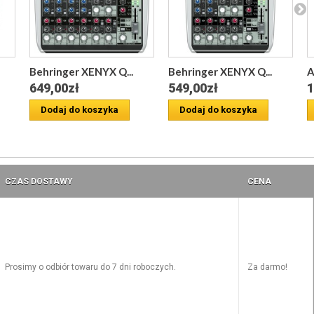
Behringer XENYX Q...
Behringer XENYX Q...
A
649,00zł
549,00zł
1
Dodaj do koszyka
Dodaj do koszyka
CZAS DOSTAWY
CENA
Prosimy o odbiór towaru do 7 dni roboczych.
Za darmo!