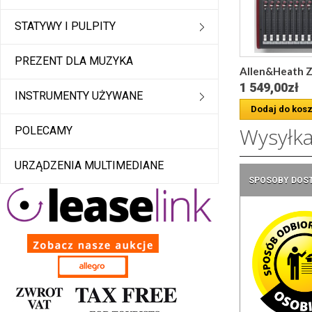
STATYWY I PULPITY
PREZENT DLA MUZYKA
Allen&Heath ZE
1 549,00zł
INSTRUMENTY UŻYWANE
Dodaj do kos
Wysyłk
POLECAMY
URZĄDZENIA MULTIMEDIANE
SPOSOBY DOS