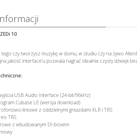
informacji
ZEDi 10
d tego czy tworzysz muzykę w domu, w studiu czy na żywo Alle
jna jakość interface'u pozwala nagrać idealnie czysty dźwięk 
chniczne:
 wyjścia USB Audio Interface (24-bit/96kHz)
rogram Cubase LE (wersja download)
krofonowo-liniowe z oddzielnymi gniazdami XLR i TRS
ereo TRS
itarowe z wbudowanym DI-boxem
zumowy