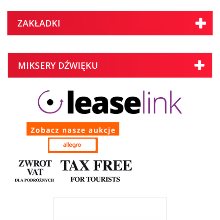
ZAKŁADKI
MIKSERY DŹWIĘKU