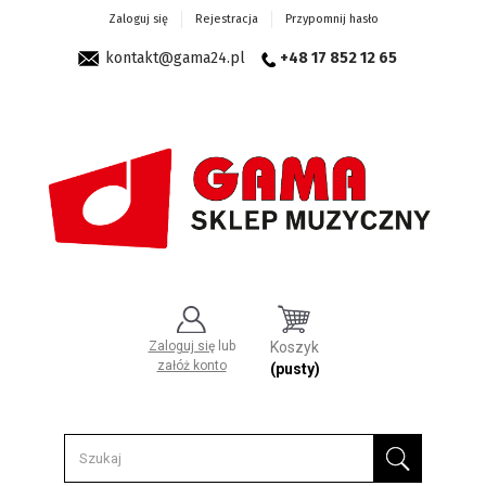
Zaloguj się
Rejestracja
Przypomnij hasło
kontakt@gama24.pl
+48 17 852 12 65
Zaloguj się
lub
Koszyk
załóż konto
(pusty)