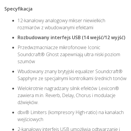
Specyfikacja
12-kanałowy analogowy mikser niewielkich
rozmiarów z wbudowanymi efektami
Rozbudowany interfejs USB (14 wejść/12 wyjść)
Przedwzmacniacze mikrofonowe Iconic
Soundcraft® Ghost zapewniają ultra niski poziom
szumów
Wbudowany znany
brytyjski
equalizer
Soundcraft®
Sapphyre
z
e
specjalnymi kontrolkami średnich tonów
Wielokrotnie nagradzany silnik efektów Lexicon®
zawiera m.in. Reverb, Delay, Chorus i modulacje
dźwięków.
dbx® Limiters (kompresory High-ratio) na kanałach
wejściowych
2-kanałowy interfejs USB umożliwia odtwarzanie i