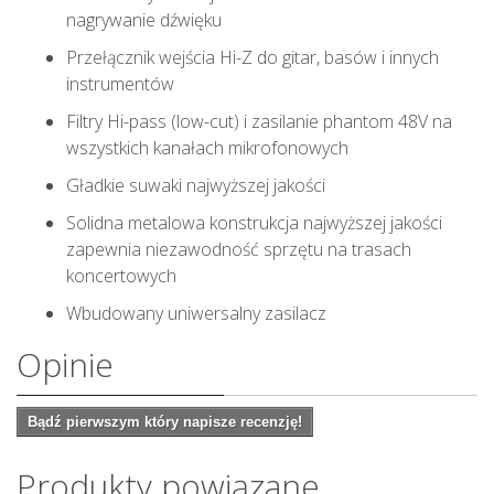
nagrywanie dźwięku
Przełącznik
wejścia
Hi
-Z
do gitar
,
basów
i innych
instrumentów
Filtry
Hi-
pass (
low-cut
)
i
zasilanie phantom 48V na
wszystkich
kanałach
mikrofonowych
Gładkie
suwaki
najwyższej
jakości
Solidna
metalowa konstrukcja
najwyższej
jakości
zapewnia niezawodność sprzętu
na trasach
koncertowych
Wbudowany uniwersalny zasilacz
Opinie
Bądź pierwszym który napisze recenzję!
Produkty powiązane