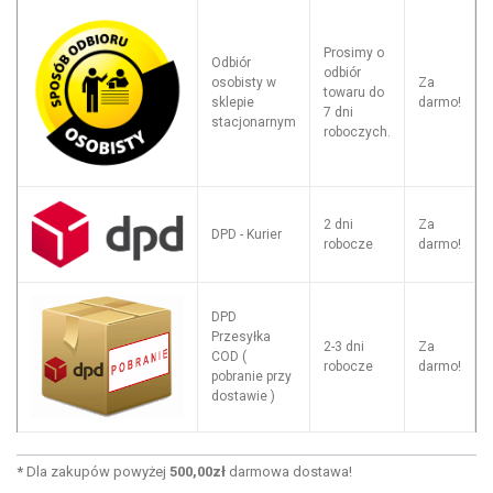
Prosimy o
Odbiór
odbiór
osobisty w
Za
towaru do
sklepie
darmo!
7 dni
stacjonarnym
roboczych.
2 dni
Za
DPD - Kurier
robocze
darmo!
DPD
Przesyłka
2-3 dni
Za
COD (
robocze
darmo!
pobranie przy
dostawie )
*
Dla zakupów powyżej
500,00zł
darmowa dostawa!