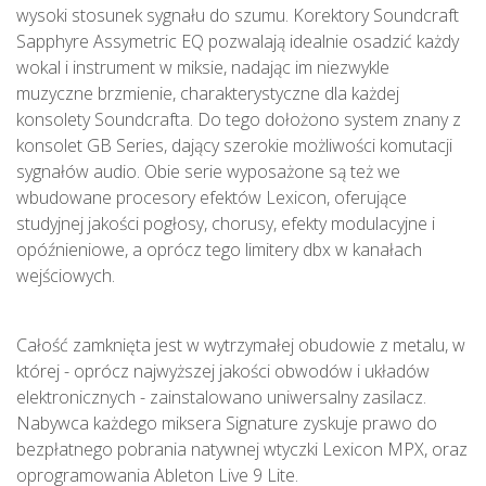
wysoki stosunek sygnału do szumu. Korektory Soundcraft
Sapphyre Assymetric EQ pozwalają idealnie osadzić każdy
wokal i instrument w miksie, nadając im niezwykle
muzyczne brzmienie, charakterystyczne dla każdej
konsolety Soundcrafta. Do tego dołożono system znany z
konsolet GB Series, dający szerokie możliwości komutacji
sygnałów audio. Obie serie wyposażone są też we
wbudowane procesory efektów Lexicon, oferujące
studyjnej jakości pogłosy, chorusy, efekty modulacyjne i
opóźnieniowe, a oprócz tego limitery dbx w kanałach
wejściowych.
Całość zamknięta jest w wytrzymałej obudowie z metalu, w
której - oprócz najwyższej jakości obwodów i układów
elektronicznych - zainstalowano uniwersalny zasilacz.
Nabywca każdego miksera Signature zyskuje prawo do
bezpłatnego pobrania natywnej wtyczki Lexicon MPX, oraz
oprogramowania Ableton Live 9 Lite.