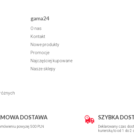
gama24
O nas
Kontakt
Nowe produkty
Promocje
Najczęściej kupowane
Nasze sklepy
dróżnych
RMOWA DOSTAWA
SZYBKA DOS
amówieniu powyżej 500 PLN
Deklarowany czas dost
kurierską to od 1 do 2