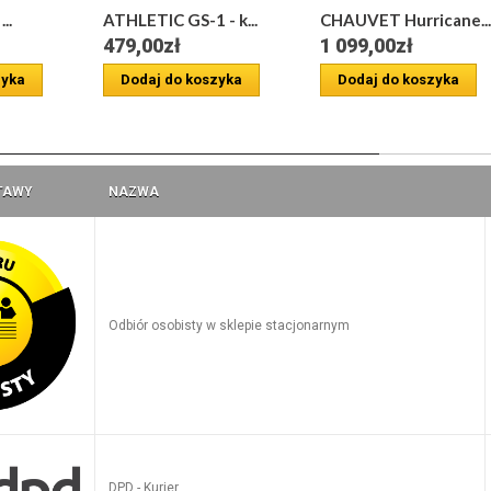
..
ATHLETIC GS-1 - k...
CHAUVET Hurricane...
479,00zł
1 099,00zł
zyka
Dodaj do koszyka
Dodaj do koszyka
a
TAWY
NAZWA
Odbiór osobisty w sklepie stacjonarnym
DPD - Kurier