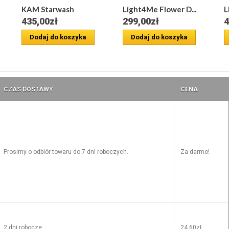
KAM Starwash
Light4Me Flower D...
L
435,00zł
299,00zł
4
Dodaj do koszyka
Dodaj do koszyka
CZAS DOSTAWY
CENA
Prosimy o odbiór towaru do 7 dni roboczych.
Za darmo!
2 dni robocze
24,60zł