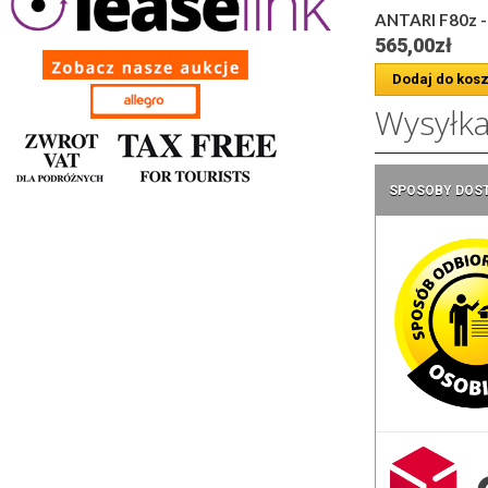
ANTARI F80z - .
565,00zł
Dodaj do kos
Wysyłk
SPOSOBY DOS