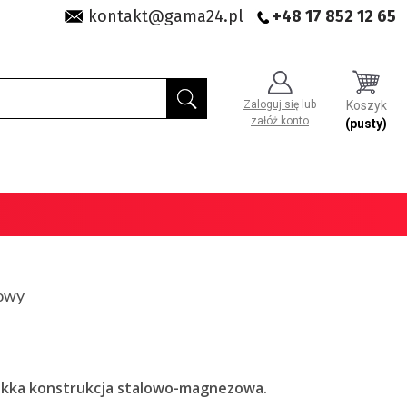
kontakt@gama24.pl
+48 17 852 12 65
Zaloguj się
lub
Koszyk
załóż konto
(pusty)
iowy
lekka konstrukcja stalowo-magnezowa.