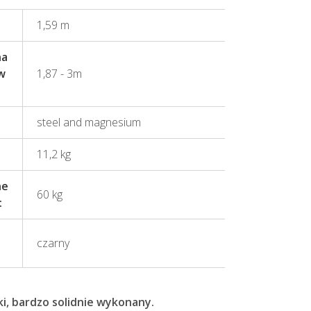
1,59 m
na
w
1,87 - 3m
steel and magnesium
11,2 kg
ne
60 kg
:
czarny
i, bardzo solidnie wykonany.