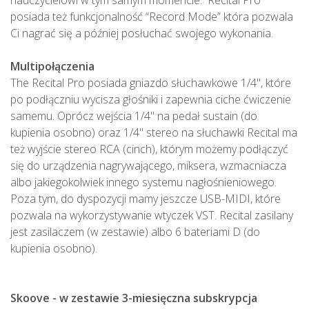
nauczycielowi w tym samym momencie. Recital Pro
posiada też funkcjonalność “Record Mode” która pozwala
Ci nagrać się a później posłuchać swojego wykonania.
Multipołączenia
The Recital Pro posiada gniazdo słuchawkowe 1/4", które
po podłączniu wycisza głośniki i zapewnia ciche ćwiczenie
samemu. Oprócz wejścia 1/4" na pedał sustain (do
kupienia osobno) oraz 1/4" stereo na słuchawki Recital ma
też wyjście stereo RCA (cinch), którym możemy podłączyć
się do urządzenia nagrywającego, miksera, wzmacniacza
albo jakiegokolwiek innego systemu nagłośnieniowego.
Poza tym, do dyspozycji mamy jeszcze USB-MIDI, które
pozwala na wykorzystywanie wtyczek VST. Recital zasilany
jest zasilaczem (w zestawie) albo 6 bateriami D (do
kupienia osobno).
Skoove - w zestawie 3-miesięczna subskrypcja