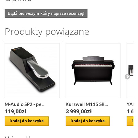
Bądź pierwszym który napisze recenzję!
Produkty powiązane
M-Audio SP2 - pe...
Kurzweil M115 SR ...
YAMA
119,00zł
3 999,00zł
1 64
Dodaj do koszyka
Dodaj do koszyka
Dod