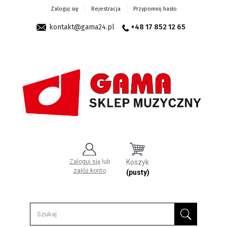
Zaloguj się
Rejestracja
Przypomnij hasło
kontakt@gama24.pl
+48 17 852 12 65
Zaloguj się
lub
Koszyk
załóż konto
(pusty)