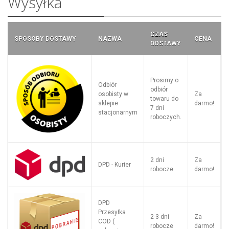
Wysyłka
CZAS
SPOSOBY DOSTAWY
NAZWA
CENA
DOSTAWY
Prosimy o
Odbiór
odbiór
osobisty w
Za
towaru do
sklepie
darmo!
7 dni
stacjonarnym
roboczych.
2 dni
Za
DPD - Kurier
robocze
darmo!
DPD
Przesyłka
2-3 dni
Za
COD (
robocze
darmo!