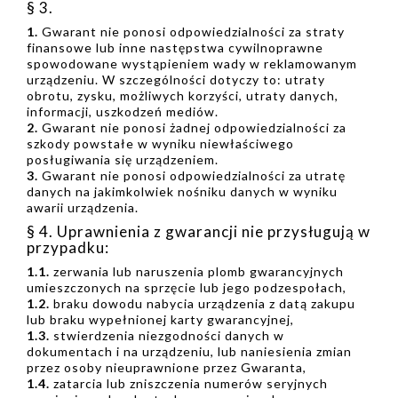
§ 3.
1.
Gwarant nie ponosi odpowiedzialności za straty
finansowe lub inne następstwa cywilnoprawne
spowodowane wystąpieniem wady w reklamowanym
urządzeniu. W szczególności dotyczy to: utraty
obrotu, zysku, możliwych korzyści, utraty danych,
informacji, uszkodzeń mediów.
2.
Gwarant nie ponosi żadnej odpowiedzialności za
szkody powstałe w wyniku niewłaściwego
posługiwania się urządzeniem.
3.
Gwarant nie ponosi odpowiedzialności za utratę
danych na jakimkolwiek nośniku danych w wyniku
awarii urządzenia.
§ 4. Uprawnienia z gwarancji nie przysługują w
przypadku:
1.1.
zerwania lub naruszenia plomb gwarancyjnych
umieszczonych na sprzęcie lub jego podzespołach,
1.2.
braku dowodu nabycia urządzenia z datą zakupu
lub braku wypełnionej karty gwarancyjnej,
1.3.
stwierdzenia niezgodności danych w
dokumentach i na urządzeniu, lub naniesienia zmian
przez osoby nieuprawnione przez Gwaranta,
1.4.
zatarcia lub zniszczenia numerów seryjnych