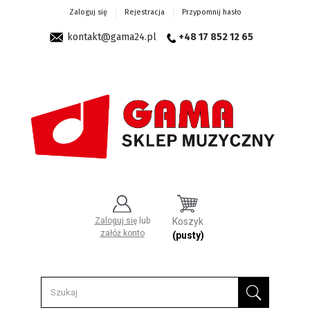
Zaloguj się
Rejestracja
Przypomnij hasło
kontakt@gama24.pl
+48 17 852 12 65
Zaloguj się
lub
Koszyk
załóż konto
(pusty)