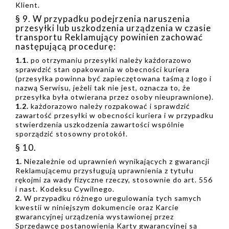
Klient.
§ 9. W przypadku podejrzenia naruszenia
przesyłki lub uszkodzenia urządzenia w czasie
transportu Reklamujący powinien zachować
następującą procedurę:
1.1.
po otrzymaniu przesyłki należy każdorazowo
sprawdzić stan opakowania w obecności kuriera
(przesyłka powinna być zapieczętowana taśmą z logo i
nazwą Serwisu, jeżeli tak nie jest, oznacza to, że
przesyłka była otwierana przez osoby nieuprawnione).
1.2.
każdorazowo należy rozpakować i sprawdzić
zawartość przesyłki w obecności kuriera i w przypadku
stwierdzenia uszkodzenia zawartości wspólnie
sporządzić stosowny protokół.
§ 10.
1.
Niezależnie od uprawnień wynikających z gwarancji
Reklamującemu przysługują uprawnienia z tytułu
rękojmi za wady fizyczne rzeczy, stosownie do art. 556
i nast. Kodeksu Cywilnego.
2.
W przypadku różnego uregulowania tych samych
kwestii w niniejszym dokumencie oraz Karcie
gwarancyjnej urządzenia wystawionej przez
Sprzedawcę postanowienia Karty gwarancyjnej są