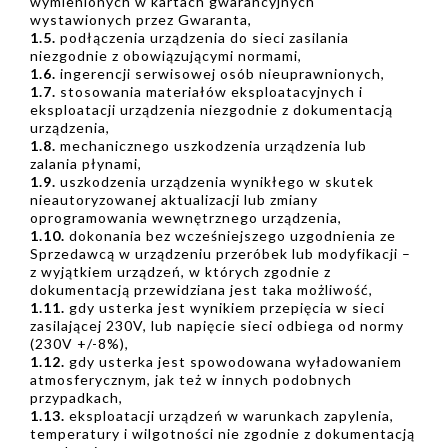
wymienionych w kartach gwarancyjnych
wystawionych przez Gwaranta,
1.5.
podłączenia urządzenia do sieci zasilania
niezgodnie z obowiązującymi normami,
1.6.
ingerencji serwisowej osób nieuprawnionych,
1.7.
stosowania materiałów eksploatacyjnych i
eksploatacji urządzenia niezgodnie z dokumentacją
urządzenia,
1.8.
mechanicznego uszkodzenia urządzenia lub
zalania płynami,
1.9.
uszkodzenia urządzenia wynikłego w skutek
nieautoryzowanej aktualizacji lub zmiany
oprogramowania wewnętrznego urządzenia,
1.10.
dokonania bez wcześniejszego uzgodnienia ze
Sprzedawcą w urządzeniu przeróbek lub modyfikacji –
z wyjątkiem urządzeń, w których zgodnie z
dokumentacją przewidziana jest taka możliwość,
1.11.
gdy usterka jest wynikiem przepięcia w sieci
zasilającej 230V, lub napięcie sieci odbiega od normy
(230V +/-8%),
1.12.
gdy usterka jest spowodowana wyładowaniem
atmosferycznym, jak też w innych podobnych
przypadkach,
1.13.
eksploatacji urządzeń w warunkach zapylenia,
temperatury i wilgotności nie zgodnie z dokumentacją