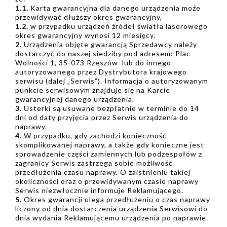
1.1.
Karta gwarancyjna dla danego urządzenia może
przewidywać dłuższy okres gwarancyjny,
1.2.
w przypadku urządzeń źródeł światła laserowego
okres gwarancyjny wynosi 12 miesięcy.
2.
Urządzenia objęte gwarancją Sprzedawcy należy
dostarczyć do naszej siedziby pod adresem: Plac
Wolności 1, 35-073 Rzeszów lub do innego
autoryzowanego przez Dystrybutora krajowego
serwisu (dalej „Serwis”). Informacja o autoryzowanym
punkcie serwisowym znajduje się na Karcie
gwarancyjnej danego urządzenia.
3.
Usterki są usuwane bezpłatnie w terminie do 14
dni od daty przyjęcia przez Serwis urządzenia do
naprawy.
4.
W przypadku, gdy zachodzi konieczność
skomplikowanej naprawy, a także gdy konieczne jest
sprowadzenie części zamiennych lub podzespołów z
zagranicy Serwis zastrzega sobie możliwość
przedłużenia czasu naprawy. O zaistnieniu takiej
okoliczności oraz o przewidywanym czasie naprawy
Serwis niezwłocznie informuje Reklamującego.
5.
Okres gwarancji ulega przedłużeniu o czas naprawy
liczony od dnia dostarczenia urządzenia Serwisowi do
dnia wydania Reklamującemu urządzenia po naprawie.