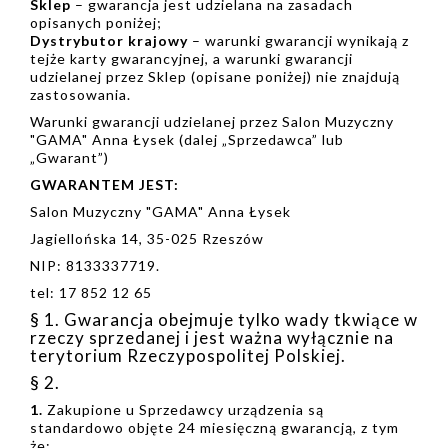
Sklep
– gwarancja jest udzielana na zasadach
opisanych poniżej;
Dystrybutor krajowy
– warunki gwarancji wynikają z
tejże karty gwarancyjnej, a warunki gwarancji
udzielanej przez Sklep (opisane poniżej) nie znajdują
zastosowania.
Warunki gwarancji udzielanej przez Salon Muzyczny
"GAMA" Anna Łysek (dalej „Sprzedawca” lub
„Gwarant”)
GWARANTEM JEST:
Salon Muzyczny "GAMA" Anna Łysek
Jagiellońska 14, 35-025 Rzeszów
NIP: 8133337719.
tel: 17 852 12 65
§ 1. Gwarancja obejmuje tylko wady tkwiące w
rzeczy sprzedanej i jest ważna wyłącznie na
terytorium Rzeczypospolitej Polskiej.
§ 2.
1.
Zakupione u Sprzedawcy urządzenia są
standardowo objęte 24 miesięczną gwarancją, z tym
że: