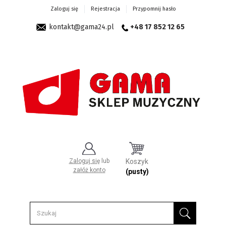
Zaloguj się
Rejestracja
Przypomnij hasło
kontakt@gama24.pl
+48 17 852 12 65
Zaloguj się
lub
Koszyk
załóż konto
(pusty)