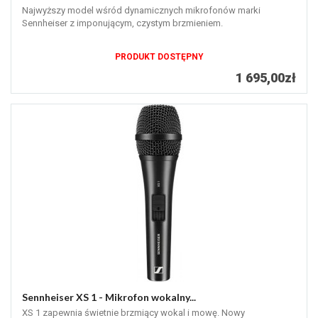
Najwyższy model wśród dynamicznych mikrofonów marki
Sennheiser z imponującym, czystym brzmieniem.
PRODUKT DOSTĘPNY
1 695,00zł
Sennheiser XS 1 - Mikrofon wokalny...
XS 1 zapewnia świetnie brzmiący wokal i mowę. Nowy