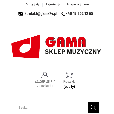
Zaloguj się
Rejestracja
Przypomnij hasło
kontakt@gama24.pl
+48 17 852 12 65
Zaloguj się
lub
Koszyk
załóż konto
(pusty)