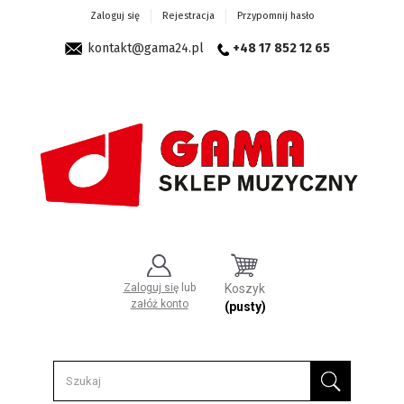
Zaloguj się
Rejestracja
Przypomnij hasło
kontakt@gama24.pl
+48 17 852 12 65
Zaloguj się
lub
Koszyk
załóż konto
(pusty)