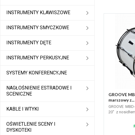
INSTRUMENTY KLAWISZOWE
INSTRUMENTY SMYCZKOWE
INSTRUMENTY DĘTE
INSTRUMENTY PERKUSYJNE
SYSTEMY KONFERENCYJNE
NAGŁOŚNIENIE ESTRADOWE I
SCENICZNE
GROOVE MBD-
marszowy z...
GROOVE MBD-2
KABLE I WTYKI
20" z nosidłem
OŚWIETLENIE SCENY I
DYSKOTEKI