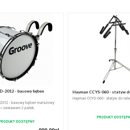
2012 - basowy bęben
Hayman CCYS-060 - statyw do
Hayman CCYS-060 - statyw do tale
012 - basowy bęben marszowy
 i zestawem 2 pałek.
PRODUKT DOSTĘP
PRODUKT DOSTĘPNY