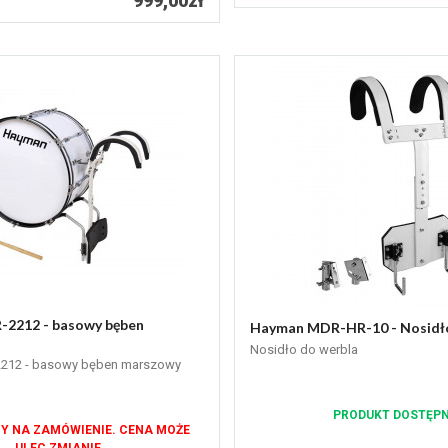
999,00zł
2212 - basowy bęben
Hayman MDR-HR-10 - Nosidł
Nosidło do werbla
212 - basowy bęben marszowy
PRODUKT DOSTĘP
Y NA ZAMÓWIENIE. CENA MOŻE