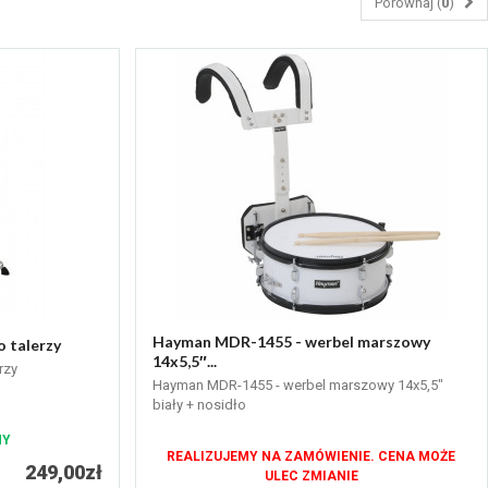
Porównaj (
0
)
Hayman MDR-1455 - werbel marszowy
 talerzy
14x5,5″...
rzy
Hayman MDR-1455 - werbel marszowy 14x5,5″
biały + nosidło
NY
REALIZUJEMY NA ZAMÓWIENIE. CENA MOŻE
249,00zł
ULEC ZMIANIE