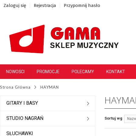
Zaloguj się
Rejestracja
Przypomnij hasło
NOWOŚCI
PROMOCJE
POLECAMY
KONTAKT
Strona Główna
HAYMAN
HAYMA
GITARY I BASY
STUDIO NAGRAŃ
Sortuj wg
Nazw
SŁUCHAWKI