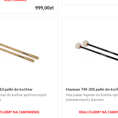
ULEC ZMIANIE
999,00zł
3 pałki do kotłów
Hayman TM-201 pałki do kot
yman do kotłów symfonicznych
Para pałek Hayman do kotłów sy
.
(orkiestrowych) staccato
ZUJEMY NA ZAMÓWIENIE.
REALIZUJEMY NA ZAMÓW