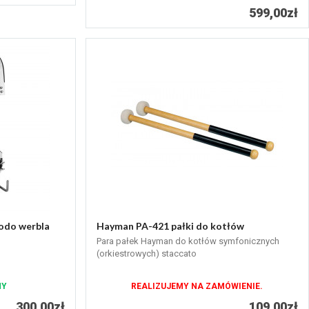
599,00zł
odo werbla
Hayman PA-421 pałki do kotłów
Para pałek Hayman do kotłów symfonicznych
(orkiestrowych) staccato
NY
REALIZUJEMY NA ZAMÓWIENIE.
300,00zł
109,00zł