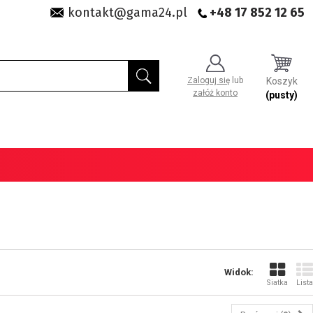
kontakt@gama24.pl
+48 17 852 12 65
Zaloguj się
lub
Koszyk
załóż konto
(pusty)
Widok:
Siatka
Lista