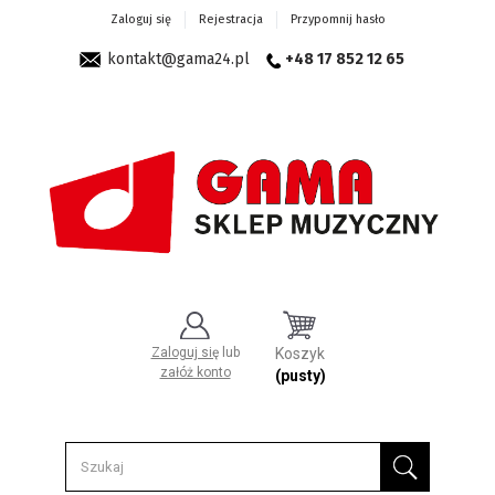
Zaloguj się
Rejestracja
Przypomnij hasło
kontakt@gama24.pl
+48 17 852 12 65
Zaloguj się
lub
Koszyk
załóż konto
(pusty)