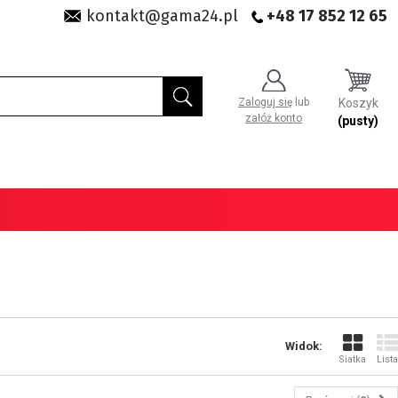
kontakt@gama24.pl
+48 17 852 12 65
Zaloguj się
lub
Koszyk
załóż konto
(pusty)
Widok:
Siatka
Lista