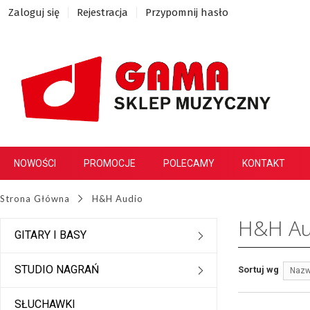
Zaloguj się
Rejestracja
Przypomnij hasło
NOWOŚCI
PROMOCJE
POLECAMY
KONTAKT
Strona Główna
H&H Audio
H&H Au
GITARY I BASY
STUDIO NAGRAŃ
Sortuj wg
Nazw
SŁUCHAWKI