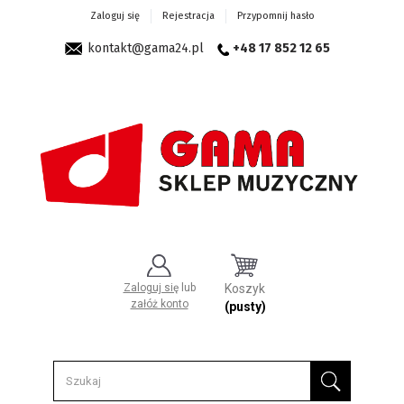
Zaloguj się
Rejestracja
Przypomnij hasło
kontakt@gama24.pl
+48 17 852 12 65
Zaloguj się
lub
Koszyk
załóż konto
(pusty)