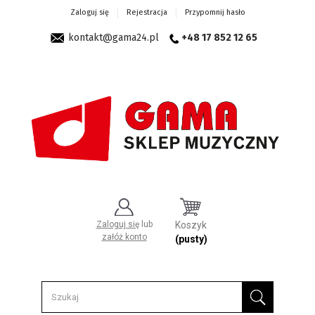
Zaloguj się
Rejestracja
Przypomnij hasło
kontakt@gama24.pl
+48 17 852 12 65
Zaloguj się
lub
Koszyk
załóż konto
(pusty)