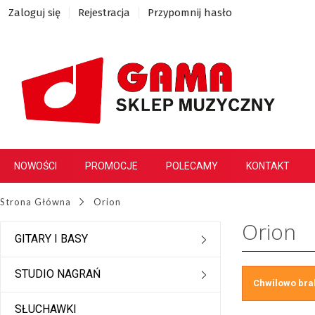
Zaloguj się
Rejestracja
Przypomnij hasło
NOWOŚCI
PROMOCJE
POLECAMY
KONTAKT
Strona Główna
Orion
Orion
GITARY I BASY
STUDIO NAGRAŃ
Chwilowo bra
SŁUCHAWKI