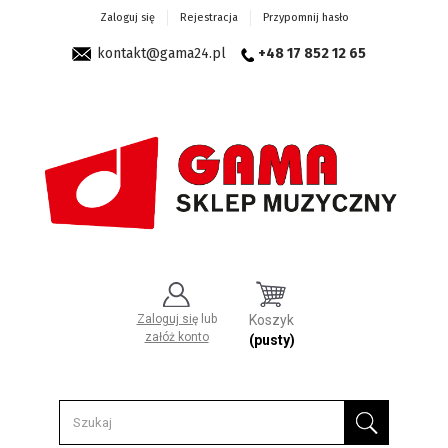
Zaloguj się
Rejestracja
Przypomnij hasło
kontakt@gama24.pl
+48 17 852 12 65
Zaloguj się
lub
Koszyk
załóż konto
(pusty)