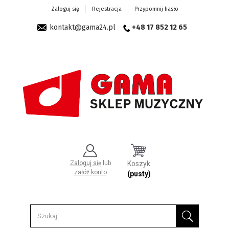
Zaloguj się
Rejestracja
Przypomnij hasło
kontakt@gama24.pl
+48 17 852 12 65
Zaloguj się
lub
Koszyk
załóż konto
(pusty)