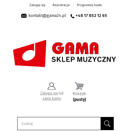
Zaloguj się
Rejestracja
Przypomnij hasło
kontakt@gama24.pl
+48 17 852 12 65
Zaloguj się
lub
Koszyk
załóż konto
(pusty)