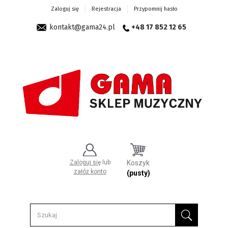
Zaloguj się
Rejestracja
Przypomnij hasło
kontakt@gama24.pl
+48 17 852 12 65
Zaloguj się
lub
Koszyk
załóż konto
(pusty)