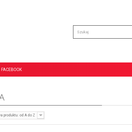
FACEBOOK
A
a produktu: od A do Z