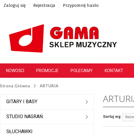
Zaloguj się
Rejestracja
Przypomnij hasło
NOWOŚCI
PROMOCJE
POLECAMY
KONTAKT
Strona Główna
ARTURIA
ARTURI
GITARY I BASY
STUDIO NAGRAŃ
Sortuj wg
Nazw
SŁUCHAWKI