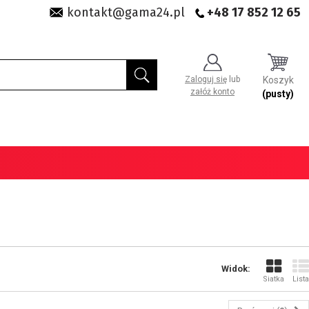
kontakt@gama24.pl
+48 17 852 12 65
Zaloguj się
lub
Koszyk
załóż konto
(pusty)
Widok:
Siatka
Lista