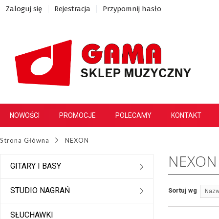
Zaloguj się
Rejestracja
Przypomnij hasło
NOWOŚCI
PROMOCJE
POLECAMY
KONTAKT
Strona Główna
NEXON
NEXON
GITARY I BASY
STUDIO NAGRAŃ
Sortuj wg
Nazw
SŁUCHAWKI