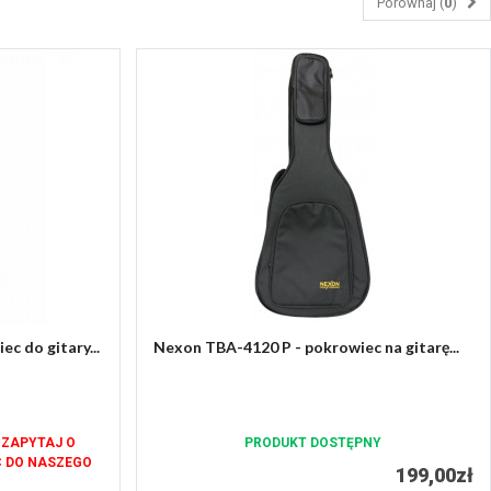
Porównaj (
0
)
 do gitary...
Nexon TBA-4120 P - pokrowiec na gitarę...
 ZAPYTAJ O
PRODUKT DOSTĘPNY
C DO NASZEGO
199,00zł