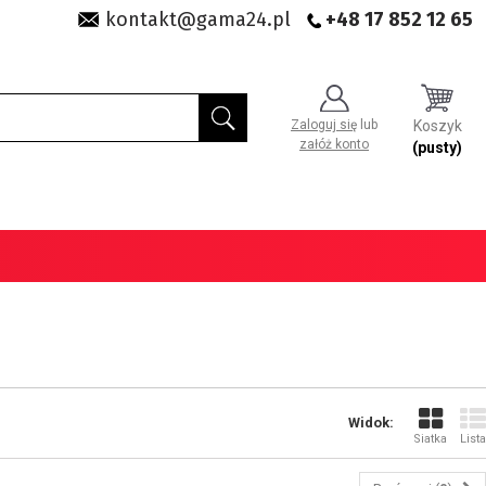
kontakt@gama24.pl
+48 17 852 12 65
Zaloguj się
lub
Koszyk
załóż konto
(pusty)
Widok:
Siatka
Lista