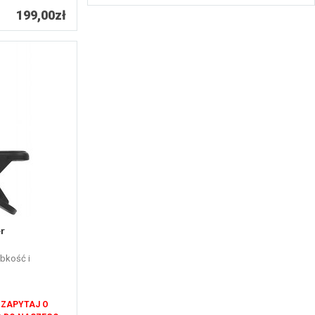
199,00zł
r
ybkość i
 ZAPYTAJ O