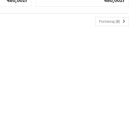
480,00zł
480,00zł
Porównaj (
0
)