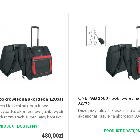
CNB PAB 1680 - pokrowiec na
pokrowiec na akordeon 120bas
80/72...
ych kieszeni na dodatkowe
Dużo przydatnych kieszeni na do
przypadku akordeonów guzikowych
akcesoria! Pasuje na akordeon 80
h rozmiarach sugerujemy kontakt
lowcem - guzikowe 120-ki mieści
PRODUKT DOSTĘPNY
B-1696.
PRODUKT DOSTĘP
480,00zł