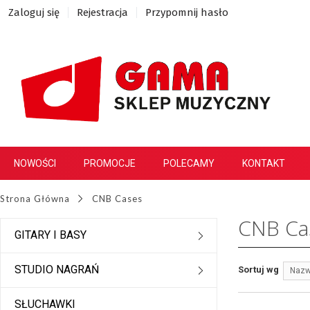
Zaloguj się
Rejestracja
Przypomnij hasło
NOWOŚCI
PROMOCJE
POLECAMY
KONTAKT
Strona Główna
CNB Cases
CNB Ca
GITARY I BASY
STUDIO NAGRAŃ
Sortuj wg
Nazw
SŁUCHAWKI