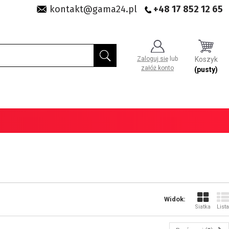
kontakt@gama24.pl
+48 17 852 12 65
Zaloguj się
lub
Koszyk
załóż konto
(pusty)
Widok:
Siatka
Lista