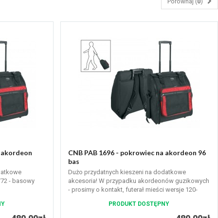
Porównaj (
0
)
 akordeon
CNB PAB 1696 - pokrowiec na akordeon 96
bas
datkowe
Dużo przydatnych kieszeni na dodatkowe
/72 - basowy
akcesoria! W przypadku akordeonów guzikowych
- prosimy o kontakt, futerał mieści wersje 120-
basowe !
NY
PRODUKT DOSTĘPNY