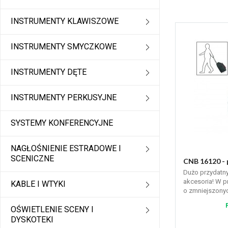
INSTRUMENTY KLAWISZOWE
INSTRUMENTY SMYCZKOWE
INSTRUMENTY DĘTE
INSTRUMENTY PERKUSYJNE
SYSTEMY KONFERENCYJNE
NAGŁOŚNIENIE ESTRADOWE I
SCENICZNE
CNB 16120 - 
Dużo przydatn
akcesoria! W 
KABLE I WTYKI
o zmniejszonyc
z naszym hand
OŚWIETLENIE SCENY I
także model PA
DYSKOTEKI