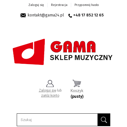
Zaloguj się
Rejestracja
Przypomnij hasło
kontakt@gama24.pl
+48 17 852 12 65
Zaloguj się
lub
Koszyk
załóż konto
(pusty)