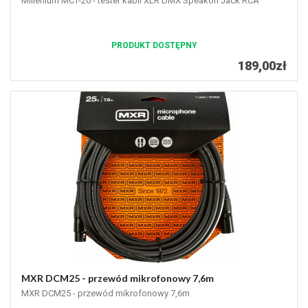
Millenium MCT-20 - tester kabli XLR DMX Speakon Jack RCA
PRODUKT DOSTĘPNY
189,00zł
MXR DCM25 - przewód mikrofonowy 7,6m
MXR DCM25 - przewód mikrofonowy 7,6m