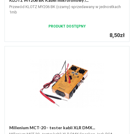
KLOTZ MY206 BK Kabel mikrofonowy /...
Przewód KLOTZ MY206 BK (czarny) sprzedawany w jednostkach
1mb
PRODUKT DOSTĘPNY
8,50zł
Millenium MCT-20 - tester kabli XLR DMX...