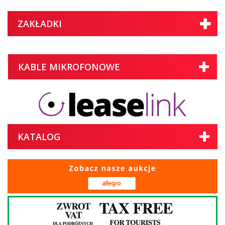
ZAKŁADKI
KABLE MIKROFONOWE
KATALOG