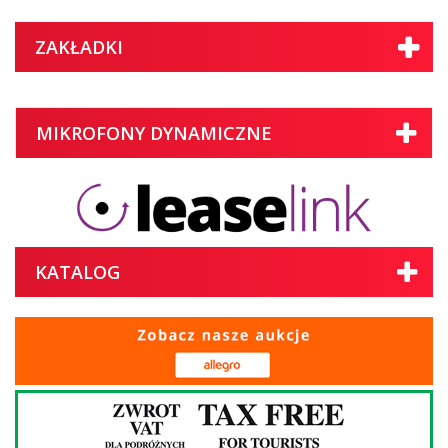
ZAKŁADKI
MIKROFONY DYNAMICZNE
KATALOG