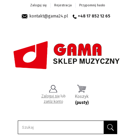
Zaloguj się
Rejestracja
Przypomnij hasło
kontakt@gama24.pl
+48 17 852 12 65
Zaloguj się
lub
Koszyk
załóż konto
(pusty)