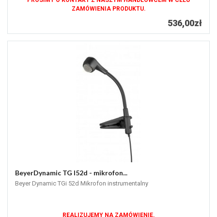
PROSIMY O KONTAKT Z NASZYM HANDLOWCEM W CELU
ZAMÓWIENIA PRODUKTU.
536,00zł
BeyerDynamic TG I52d - mikrofon...
Beyer Dynamic TGi 52d Mikrofon instrumentalny
REALIZUJEMY NA ZAMÓWIENIE.