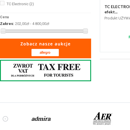
TC Electronic
(2)
TC ELECTRON
efekt...
Cena
Produkt UŻYW
Zakres:
202,00zł - 4 800,00zł