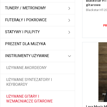
Blackstar HT
gitarowe
TUNERY / METRONOMY
Blackstar HT-2
FUTERAŁY I POKROWCE
PR
STATYWY I PULPITY
PREZENT DLA MUZYKA
INSTRUMENTY UŻYWANE
UŻYWANE AKORDEONY
UŻYWANE SYNTEZATORY I
KEYBOARDY
UŻYWANE GITARY I
WZMACNIACZE GITAROWE
Lava Music ME