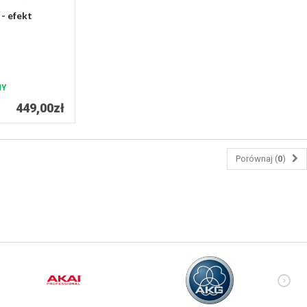
 efekt
NY
449,00zł
Porównaj (
0
)