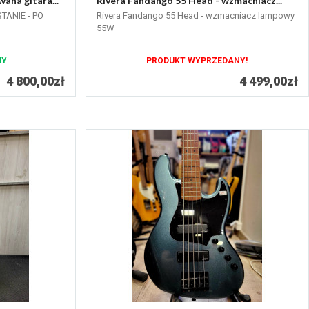
na gitara...
Rivera Fandango 55 Head - wzmacniacz...
ANIE - PO
Rivera Fandango 55 Head - wzmacniacz lampowy
55W
NY
PRODUKT WYPRZEDANY!
4 800,00zł
4 499,00zł