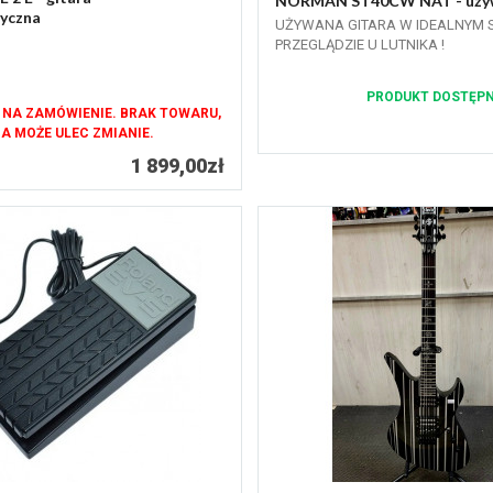
NORMAN ST40CW NAT - używa
yczna
UŻYWANA GITARA W IDEALNYM ST
PRZEGLĄDZIE U LUTNIKA !
PRODUKT DOSTĘP
 NA ZAMÓWIENIE. BRAK TOWARU,
A MOŻE ULEC ZMIANIE.
1 899,00zł