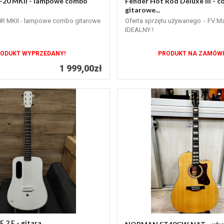
-20 MKII - lampowe combo
Fender Hot Rod Deluxe III - 
gitarowe...
0R MKII - lampowe combo gitarowe
Oferta sprzętu używanego - FV M
IDEALNY !
ODUKT WYPRZEDANY!
PRODUKT NA ZAMÓWI
1 999,00zł
 2 E - gitara