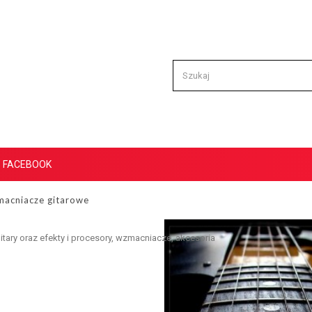
FACEBOOK
macniacze gitarowe
tary oraz efekty i procesory, wzmacniacze, akcesoria