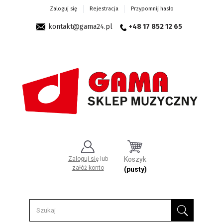
Zaloguj się
Rejestracja
Przypomnij hasło
kontakt@gama24.pl
+48 17 852 12 65
Zaloguj się
lub
Koszyk
załóż konto
(pusty)