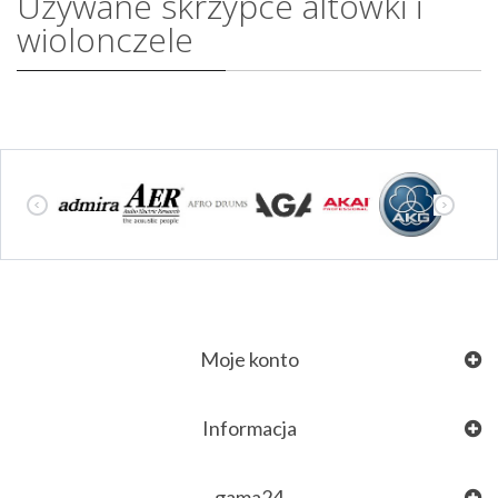
Używane skrzypce altówki i
wiolonczele
Moje konto
Informacja
gama24