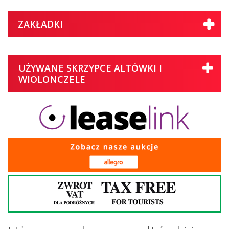
ZAKŁADKI
UŻYWANE SKRZYPCE ALTÓWKI I
WIOLONCZELE