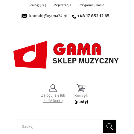
Zaloguj się
Rejestracja
Przypomnij hasło
kontakt@gama24.pl
+48 17 852 12 65
Zaloguj się
lub
Koszyk
załóż konto
(pusty)