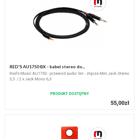
RED'S AU1750 BX - kabel stereo do...
Red's Music AU1750 - przewód audio 5m - złącza Mini Jack Stereo
3,5 / 2 x Jack Mono 6,3
PRODUKT DOSTĘPNY
55,00zł