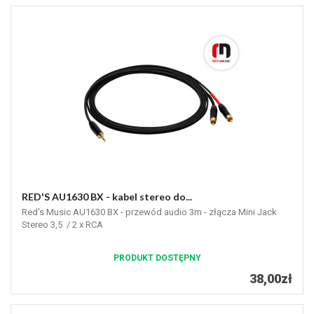
RED'S AU1630 BX - kabel stereo do...
Red's Music AU1630 BX - przewód audio 3m - złącza Mini Jack
Stereo 3,5 / 2 x RCA
PRODUKT DOSTĘPNY
38,00zł