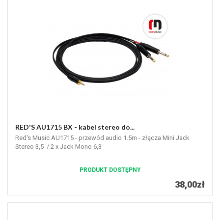
RED'S AU1715 BX - kabel stereo do...
Red's Music AU1715 - przewód audio 1.5m - złącza Mini Jack
Stereo 3,5 / 2 x Jack Mono 6,3
PRODUKT DOSTĘPNY
38,00zł