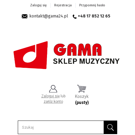
Zaloguj się
Rejestracja
Przypomnij hasło
kontakt@gama24.pl
+48 17 852 12 65
Zaloguj się
lub
Koszyk
załóż konto
(pusty)