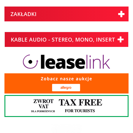
ZAKŁADKI
KABLE AUDIO - STEREO, MONO, INSERT