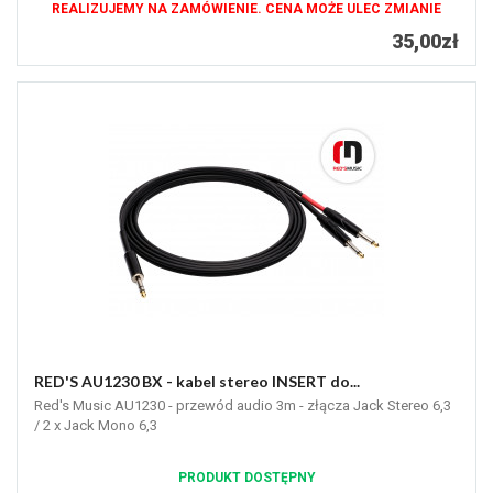
REALIZUJEMY NA ZAMÓWIENIE. CENA MOŻE ULEC ZMIANIE
35,00zł
RED'S AU1230 BX - kabel stereo INSERT do...
Red's Music AU1230 - przewód audio 3m - złącza Jack Stereo 6,3
/ 2 x Jack Mono 6,3
PRODUKT DOSTĘPNY