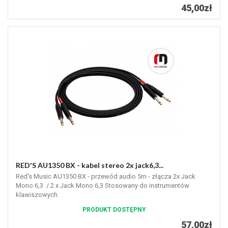
45,00zł
RED'S AU1350 BX - kabel stereo 2x jack6,3...
Red's Music AU1350 BX - przewód audio 5m - złącza 2x Jack
Mono 6,3 / 2 x Jack Mono 6,3 Stosowany do instrumentów
klawiszowych.
PRODUKT DOSTĘPNY
57,00zł