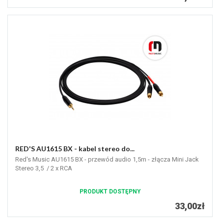
RED'S AU1615 BX - kabel stereo do...
Red's Music AU1615 BX - przewód audio 1,5m - złącza Mini Jack
Stereo 3,5 / 2 x RCA
PRODUKT DOSTĘPNY
33,00zł