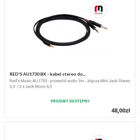
RED'S AU1730 BX - kabel stereo do...
Red's Music AU1730 - przewód audio 3m - złącza Mini Jack Stereo
3,5 / 2 x Jack Mono 6,3
PRODUKT DOSTĘPNY
48,00zł