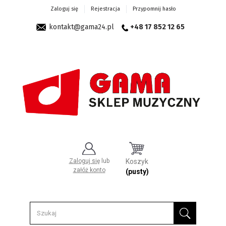
Zaloguj się
Rejestracja
Przypomnij hasło
kontakt@gama24.pl
+48 17 852 12 65
Zaloguj się
lub
Koszyk
załóż konto
(pusty)