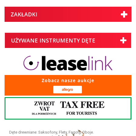
ZAKŁADKI
UŻYWANE INSTRUMENTY DĘTE
Dęte drewniane: Saksofony, Flety, Fagoty, Oboje.