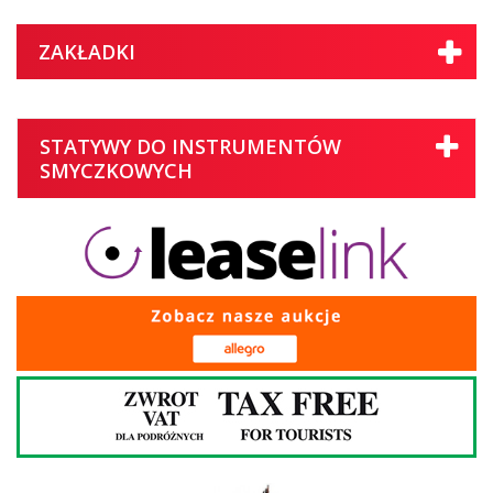
ZAKŁADKI
STATYWY DO INSTRUMENTÓW
SMYCZKOWYCH