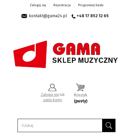
Zaloguj się
Rejestracja
Przypomnij hasło
kontakt@gama24.pl
+48 17 852 12 65
Zaloguj się
lub
Koszyk
załóż konto
(pusty)