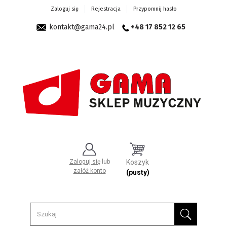
Zaloguj się
Rejestracja
Przypomnij hasło
kontakt@gama24.pl
+48 17 852 12 65
Zaloguj się
lub
Koszyk
załóż konto
(pusty)