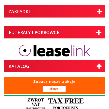
ZAKŁADKI
FUTERAŁY I POKROWCE
KATALOG