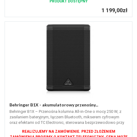
PRODUKT DOSTĘPNY
1 199,00zł
Behringer B1X - akumulatorowy przenośny...
Behringer B1X – Przenośna kolumna All-in-One o mocy 250 W, z
zasilaniem bateryjnym, łączem Bluetooth, mikserem cyfrowym
oraz efektami od TC Electronic, sterowana bezprzewodowo przy
pomocy aplikacji.
REALIZUJEMY NA ZAMÓWIENIE. PRZED ZŁOŻENIEM