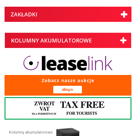
ZAKŁADKI
KOLUMNY AKUMULATOROWE
Kolumny akumulatorowe