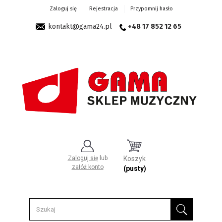
Zaloguj się
Rejestracja
Przypomnij hasło
kontakt@gama24.pl
+48 17 852 12 65
Zaloguj się
lub
Koszyk
załóż konto
(pusty)