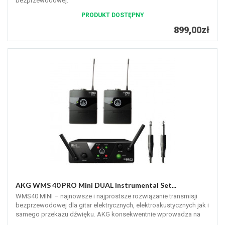
bezprzewodowej.
PRODUKT DOSTĘPNY
899,00zł
AKG WMS 40 PRO Mini DUAL Instrumental Set...
WMS40 MINI – najnowsze i najprostsze rozwiązanie transmisji
bezprzewodowej dla gitar elektrycznych, elektroakustycznych jak i
samego przekazu dźwięku. AKG konsekwentnie wprowadza na
rynek...