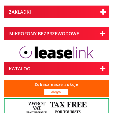
ZAKŁADKI
MIKROFONY BEZPRZEWODOWE
KATALOG