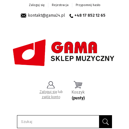
Zaloguj się
Rejestracja
Przypomnij hasło
kontakt@gama24.pl
+48 17 852 12 65
Zaloguj się
lub
Koszyk
załóż konto
(pusty)