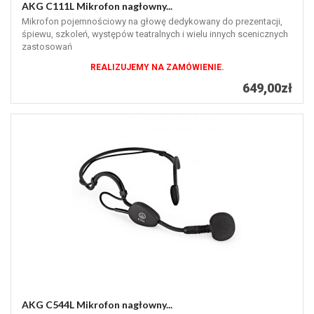
AKG C111L Mikrofon nagłowny...
Mikrofon pojemnościowy na głowę dedykowany do prezentacji,
śpiewu, szkoleń, występów teatralnych i wielu innych scenicznych
zastosowań
REALIZUJEMY NA ZAMÓWIENIE.
649,00zł
AKG C544L Mikrofon nagłowny...