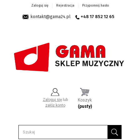
Zaloguj się
Rejestracja
Przypomnij hasło
kontakt@gama24.pl
+48 17 852 12 65
Zaloguj się
lub
Koszyk
załóż konto
(pusty)