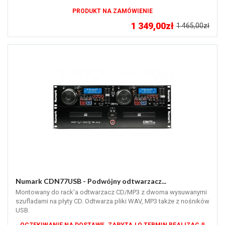
PRODUKT NA ZAMÓWIENIE
1 349,00zł
1 465,00zł
Numark CDN77USB - Podwójny odtwarzacz...
Montowany do rack'a odtwarzacz CD/MP3 z dwoma wysuwanymi
szufladami na płyty CD. Odtwarza pliki WAV, MP3 także z nośników
USB.