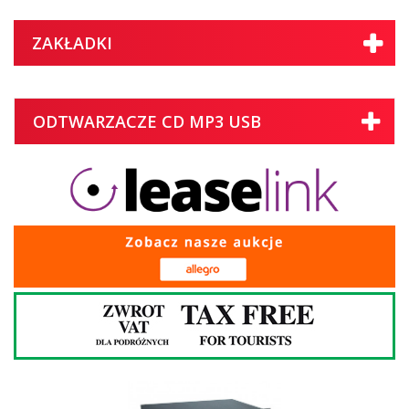
ZAKŁADKI
ODTWARZACZE CD MP3 USB