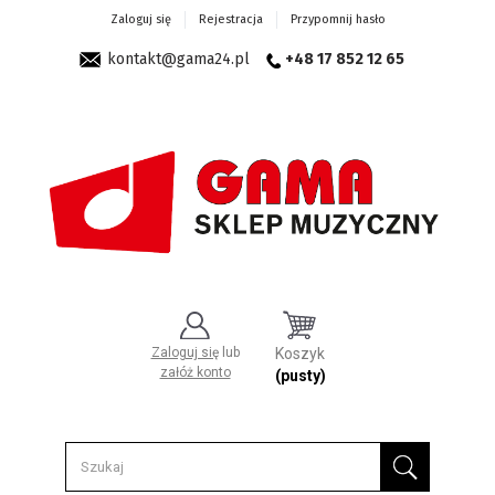
Zaloguj się
Rejestracja
Przypomnij hasło
kontakt@gama24.pl
+48 17 852 12 65
Zaloguj się
lub
Koszyk
załóż konto
(pusty)