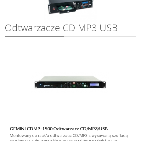
Odtwarzacze CD MP3 USB
GEMINI CDMP-1500 Odtwarzacz CD/MP3/USB
Montowany do rack'a odtwarzacz CD/MP3 z wysuwaną szufladą