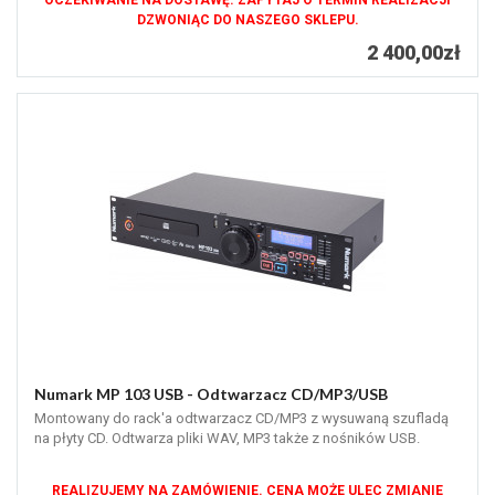
OCZEKIWANIE NA DOSTAWĘ. ZAPYTAJ O TERMIN REALIZACJI
DZWONIĄC DO NASZEGO SKLEPU.
2 400,00zł
Numark MP 103 USB - Odtwarzacz CD/MP3/USB
Montowany do rack'a odtwarzacz CD/MP3 z wysuwaną szufladą
na płyty CD. Odtwarza pliki WAV, MP3 także z nośników USB.
REALIZUJEMY NA ZAMÓWIENIE. CENA MOŻE ULEC ZMIANIE