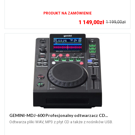
PRODUKT NA ZAMÓWIENIE
1 149,00zł
1 199,00zł
GEMINI-MDJ-600 Profesjonalny odtwarzacz CD...
Odtwarza pliki WAV, MP3 z płyt CD a także z nośników USB.