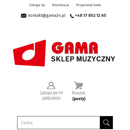
Zaloguj się
Rejestracja
Przypomnij hasło
kontakt@gama24.pl
+48 17 852 12 65
Zaloguj się
lub
Koszyk
załóż konto
(pusty)