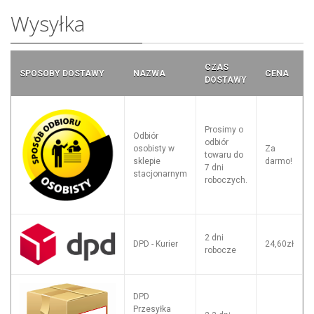
Wysyłka
CZAS
SPOSOBY DOSTAWY
NAZWA
CENA
DOSTAWY
Prosimy o
Odbiór
odbiór
osobisty w
Za
towaru do
sklepie
darmo!
7 dni
stacjonarnym
roboczych.
2 dni
DPD - Kurier
24,60zł
robocze
DPD
Przesyłka