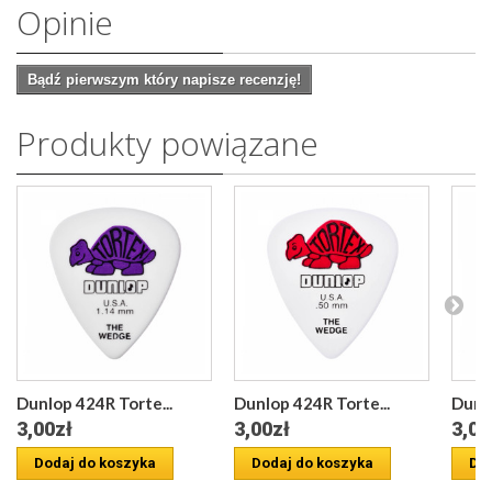
Opinie
Bądź pierwszym który napisze recenzję!
Produkty powiązane
Dunlop 424R Torte...
Dunlop 424R Torte...
Dunlo
3,00zł
3,00zł
3,00
Dodaj do koszyka
Dodaj do koszyka
Dod