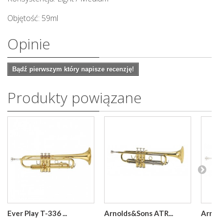
Objętość: 59ml
Opinie
Bądź pierwszym który napisze recenzję!
Produkty powiązane
Ever Play T-336 ...
Arnolds&Sons ATR...
Arnol