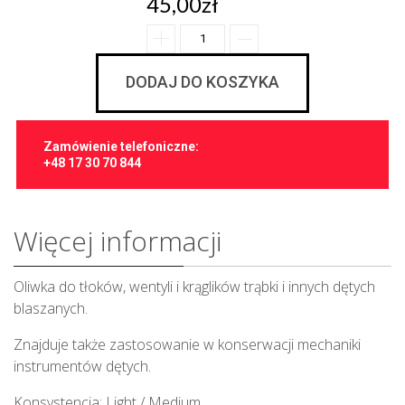
45,00zł
DODAJ DO KOSZYKA
Zamówienie telefoniczne:
+48 17 30 70 844
Więcej informacji
Oliwka do tłoków, wentyli i krąglików trąbki i innych dętych
blaszanych.
Znajduje także zastosowanie w konserwacji mechaniki
instrumentów dętych.
Konsystencja: Light / Medium