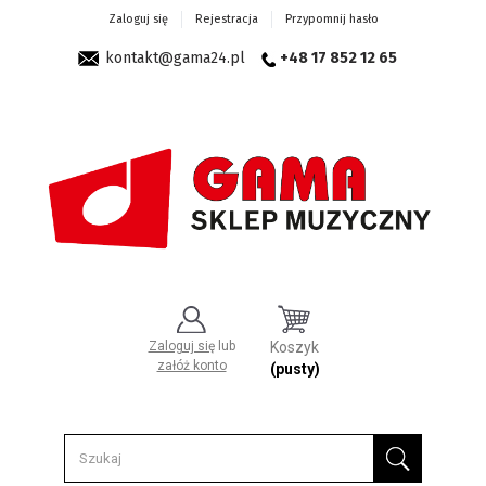
Zaloguj się
Rejestracja
Przypomnij hasło
kontakt@gama24.pl
+48 17 852 12 65
Zaloguj się
lub
Koszyk
załóż konto
(pusty)