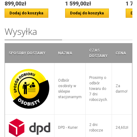
899,00zł
1 599,00zł
1 75
Dodaj do koszyka
Dodaj do koszyka
Dod
Wysyłka
CZAS
SPOSOBY DOSTAWY
NAZWA
CENA
DOSTAWY
Prosimy o
Odbiór
odbiór
osobisty w
Za
towaru do
sklepie
darmo!
7 dni
stacjonarnym
roboczych.
2 dni
DPD - Kurier
24,60zł
robocze