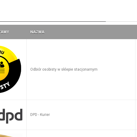
a
TAWY
NAZWA
Odbiór osobisty w sklepie stacjonarnym
DPD - Kurier