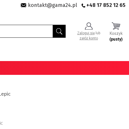
kontakt@gama24.pl
+48 17 852 12 65
Zaloguj się
lub
Koszyk
załóż konto
(pusty)
Lepic
ic