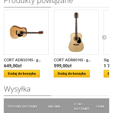
Produkty powiązane
CORT AD810 NS - g...
CORT AD880 NS - g...
Sigm
649,00zł
599,00zł
1 74
Dodaj do koszyka
Dodaj do koszyka
Dod
Wysyłka
CZAS
SPOSOBY DOSTAWY
NAZWA
CENA
DOSTAWY