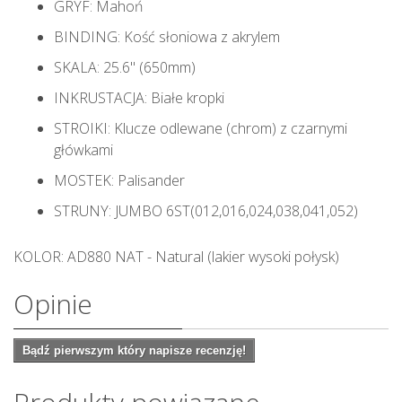
GRYF: Mahoń
BINDING: Kość słoniowa z akrylem
SKALA: 25.6" (650mm)
INKRUSTACJA: Białe kropki
STROIKI: Klucze odlewane (chrom) z czarnymi
główkami
MOSTEK: Palisander
STRUNY: JUMBO 6ST(012,016,024,038,041,052)
KOLOR: AD880 NAT - Natural (lakier wysoki połysk)
Opinie
Bądź pierwszym który napisze recenzję!