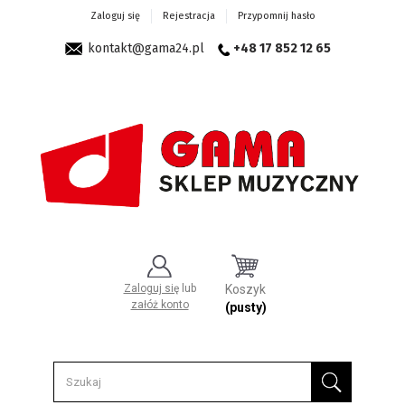
Zaloguj się
Rejestracja
Przypomnij hasło
kontakt@gama24.pl
+48 17 852 12 65
Zaloguj się
lub
Koszyk
załóż konto
(pusty)