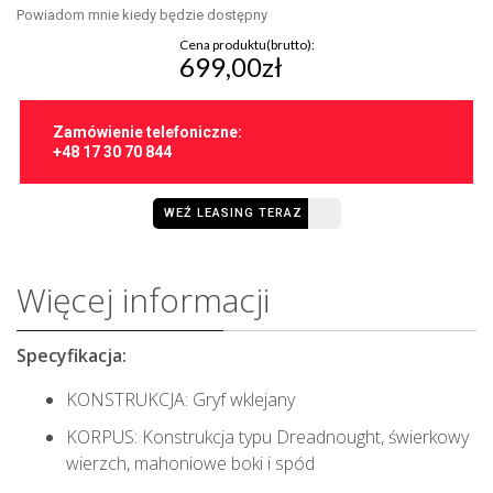
Powiadom mnie kiedy będzie dostępny
Cena produktu(brutto):
699,00zł
Zamówienie telefoniczne:
+48 17 30 70 844
WEŹ LEASING TERAZ
Więcej informacji
Specyfikacja:
KONSTRUKCJA: Gryf wklejany
KORPUS: Konstrukcja typu Dreadnought, świerkowy
wierzch, mahoniowe boki i spód