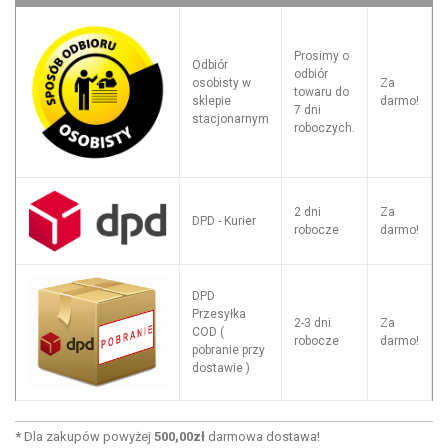
Prosimy o
Odbiór
odbiór
osobisty w
Za
towaru do
sklepie
darmo!
7 dni
stacjonarnym
roboczych.
2 dni
Za
DPD - Kurier
robocze
darmo!
DPD
Przesyłka
2-3 dni
Za
COD (
robocze
darmo!
pobranie przy
dostawie )
*
Dla zakupów powyżej
500,00zł
darmowa dostawa!