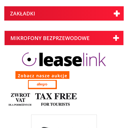
ZAKŁADKI
MIKROFONY BEZPRZEWODOWE