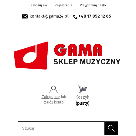
Zaloguj się
Rejestracja
Przypomnij hasło
kontakt@gama24.pl
+48 17 852 12 65
Zaloguj się
lub
Koszyk
załóż konto
(pusty)