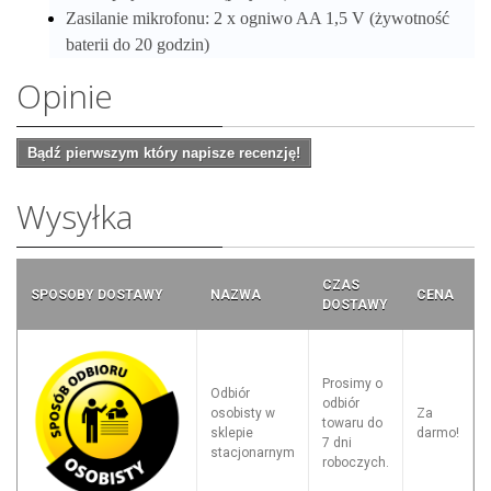
Zasilanie mikrofonu: 2 x ogniwo AA 1,5 V (żywotność
baterii do 20 godzin)
Opinie
Bądź pierwszym który napisze recenzję!
Wysyłka
CZAS
SPOSOBY DOSTAWY
NAZWA
CENA
DOSTAWY
Prosimy o
Odbiór
odbiór
osobisty w
Za
towaru do
sklepie
darmo!
7 dni
stacjonarnym
roboczych.