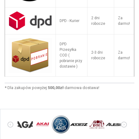
2 dni
Za
DPD - Kurier
robocze
darmo!
DPD
Przesyłka
2-3 dni
Za
COD (
robocze
darmo!
pobranie przy
dostawie )
*
Dla zakupów powyżej
500,00zł
darmowa dostawa!