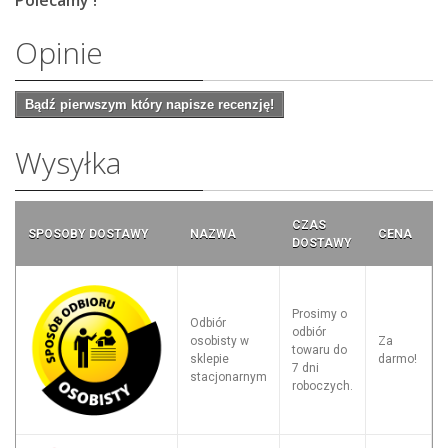
Polecamy !
Opinie
Bądź pierwszym który napisze recenzję!
Wysyłka
CZAS
SPOSOBY DOSTAWY
NAZWA
CENA
DOSTAWY
Prosimy o
Odbiór
odbiór
osobisty w
Za
towaru do
sklepie
darmo!
7 dni
stacjonarnym
roboczych.