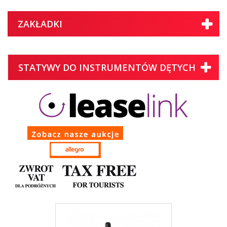
ZAKŁADKI
STATYWY DO INSTRUMENTÓW DĘTYCH