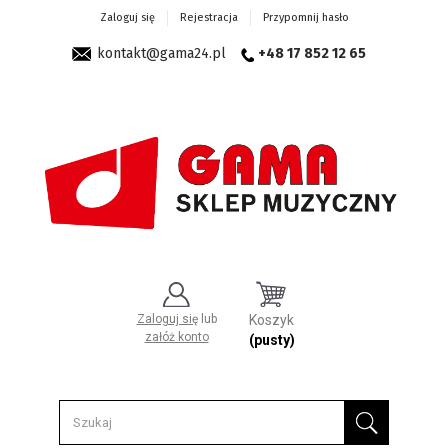
Zaloguj się
Rejestracja
Przypomnij hasło
kontakt@gama24.pl
+48 17 852 12 65
Zaloguj się
lub
Koszyk
załóż konto
(pusty)