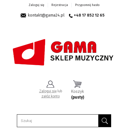
Zaloguj się
Rejestracja
Przypomnij hasło
kontakt@gama24.pl
+48 17 852 12 65
Zaloguj się
lub
Koszyk
załóż konto
(pusty)