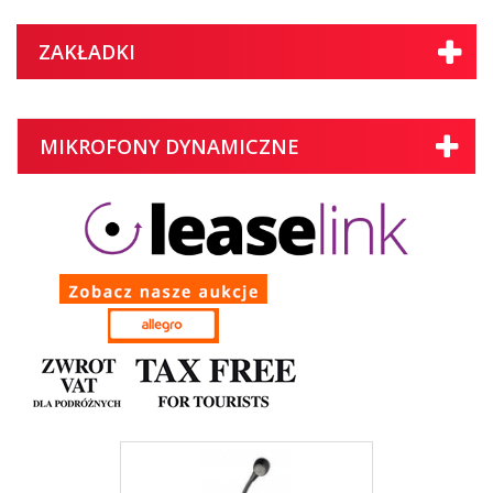
ZAKŁADKI
MIKROFONY DYNAMICZNE