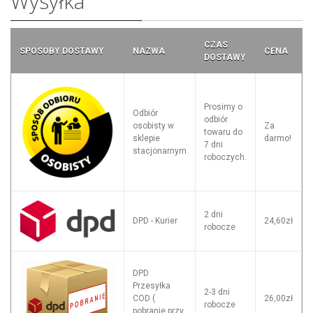
Wysyłka
CZAS
SPOSOBY DOSTAWY
NAZWA
CENA
DOSTAWY
Prosimy o
Odbiór
odbiór
osobisty w
Za
towaru do
sklepie
darmo!
7 dni
stacjonarnym
roboczych.
2 dni
DPD - Kurier
24,60zł
robocze
DPD
Przesyłka
2-3 dni
COD (
26,00zł
robocze
pobranie przy