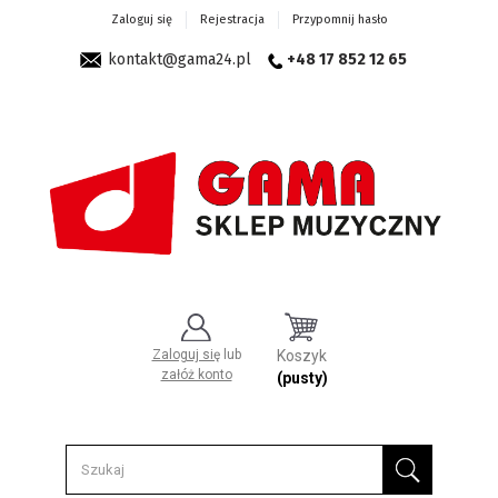
Zaloguj się
Rejestracja
Przypomnij hasło
kontakt@gama24.pl
+48 17 852 12 65
Zaloguj się
lub
Koszyk
załóż konto
(pusty)