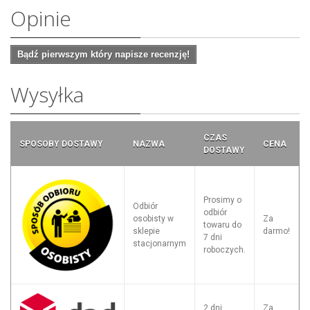
Opinie
Bądź pierwszym który napisze recenzję!
Wysyłka
CZAS
SPOSOBY DOSTAWY
NAZWA
CENA
DOSTAWY
Prosimy o
Odbiór
odbiór
osobisty w
Za
towaru do
sklepie
darmo!
7 dni
stacjonarnym
roboczych.
2 dni
Za