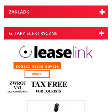
ZAKŁADKI
GITARY ELEKTRYCZNE