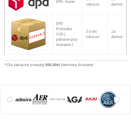
DPD - Kurier
robocze
darmo!
DPD
Przesyłka
2-3 dni
Za
COD (
robocze
darmo!
pobranie przy
dostawie )
*
Dla zakupów powyżej
500,00zł
darmowa dostawa!