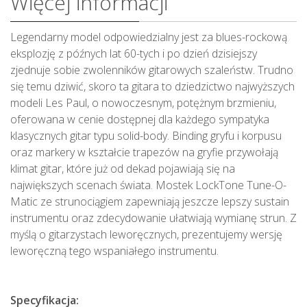
Więcej informacji
Legendarny model odpowiedzialny jest za blues-rockową
eksplozję z późnych lat 60-tych i po dzień dzisiejszy
zjednuje sobie zwolenników gitarowych szaleństw. Trudno
się temu dziwić, skoro ta gitara to dziedzictwo najwyższych
modeli Les Paul, o nowoczesnym, potężnym brzmieniu,
oferowana w cenie dostępnej dla każdego sympatyka
klasycznych gitar typu solid-body. Binding gryfu i korpusu
oraz markery w kształcie trapezów na gryfie przywołają
klimat gitar, które już od dekad pojawiają się na
największych scenach świata. Mostek LockTone Tune-O-
Matic ze strunociągiem zapewniają jeszcze lepszy sustain
instrumentu oraz zdecydowanie ułatwiają wymianę strun. Z
myślą o gitarzystach leworęcznych, prezentujemy wersję
leworęczną tego wspaniałego instrumentu.
Specyfikacja: