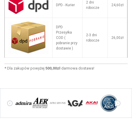
2 dni
DPD - Kurier
24,60zł
robocze
DPD
Przesyłka
2-3 dni
COD (
26,00zł
robocze
pobranie przy
dostawie )
*
Dla zakupów powyżej
500,00zł
darmowa dostawa!