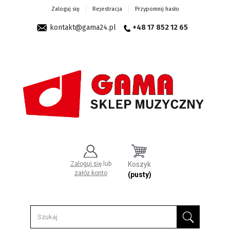
Zaloguj się
Rejestracja
Przypomnij hasło
kontakt@gama24.pl
+48 17 852 12 65
Zaloguj się
lub
Koszyk
załóż konto
(pusty)