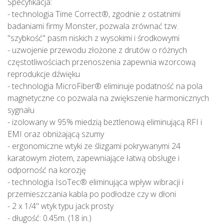
Specyfikacja:
- technologia Time Correct®, zgodnie z ostatnimi
badaniami firmy Monster, pozwala zrównać tzw.
"szybkość" pasm niskich z wysokimi i środkowymi
- uzwojenie przewodu złożone z drutów o różnych
częstotliwościach przenoszenia zapewnia wzorcową
reprodukcje dźwięku
- technologia MicroFiber® eliminuje podatność na pola
magnetyczne co pozwala na zwiększenie harmonicznych
sygnału
- izolowany w 95% miedzią beztlenową eliminującą RFI i
EMI oraz obniżającą szumy
- ergonomiczne wtyki ze ślizgami pokrywanymi 24
karatowym złotem, zapewniające łatwą obsługe i
odporność na korozję
- technologia IsoTec® eliminująca wpływ wibracji i
przemieszczania kabla po podłodze czy w dłoni
- 2 x 1/4" wtyk typu jack prosty
- długość: 0.45m. (18 in.)