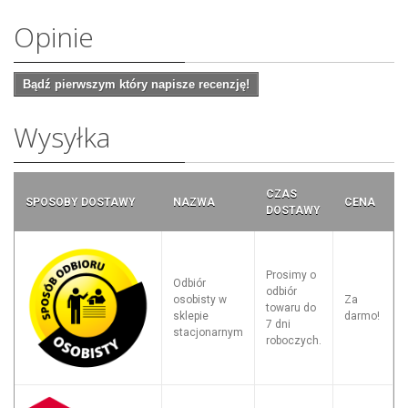
Opinie
Bądź pierwszym który napisze recenzję!
Wysyłka
CZAS
SPOSOBY DOSTAWY
NAZWA
CENA
DOSTAWY
Prosimy o
Odbiór
odbiór
osobisty w
Za
towaru do
sklepie
darmo!
7 dni
stacjonarnym
roboczych.