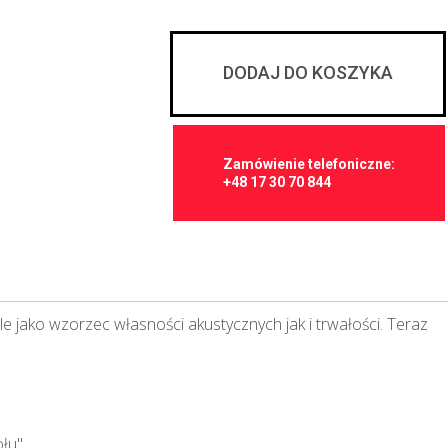
DODAJ DO KOSZYKA
Zamówienie telefoniczne:
+48 17 30 70 844
e jako wzorzec własności akustycznych jak i trwałości. Teraz
ołu"