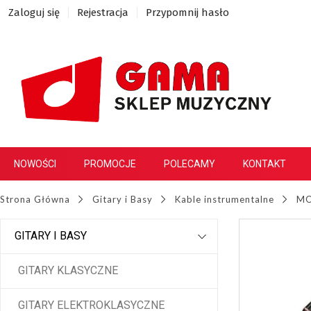
Zaloguj się
Rejestracja
Przypomnij hasło
NOWOŚCI
PROMOCJE
POLECAMY
KONTAKT
Strona Główna
Gitary i Basy
Kable instrumentalne
MO
GITARY I BASY
GITARY KLASYCZNE
GITARY ELEKTROKLASYCZNE