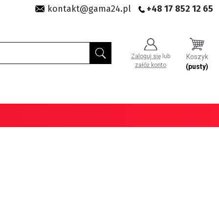
kontakt@gama24.pl
+48 17 852 12 65
Zaloguj się
lub
Koszyk
załóż konto
(pusty)