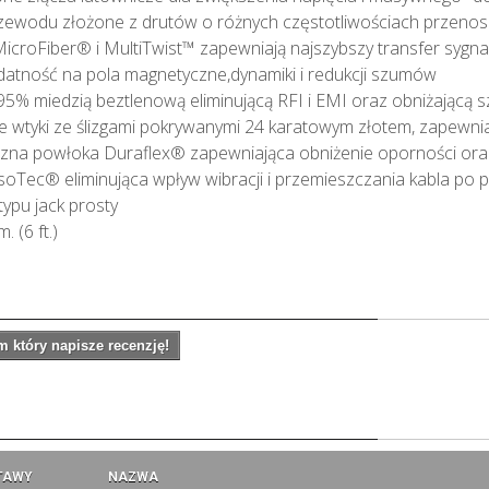
rzewodu złożone z drutów o różnych częstotliwościach przeno
MicroFiber® i MultiTwist™ zapewniają najszybszy transfer sygna
datność na pola magnetyczne,dynamiki i redukcji szumów
95% miedzią beztlenową eliminującą RFI i EMI oraz obniżającą 
 wtyki ze ślizgami pokrywanymi 24 karatowym złotem, zapewnia
czna powłoka Duraflex® zapewniająca obniżenie oporności oraz
IsoTec® eliminująca wpływ wibracji i przemieszczania kabla po 
 typu jack prosty
. (6 ft.)
 który napisze recenzję!
a
TAWY
NAZWA