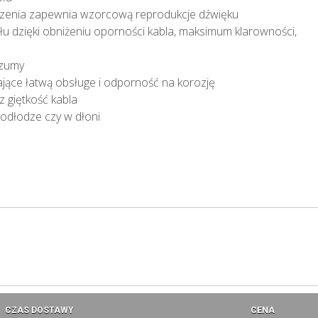
szenia zapewnia wzorcową reprodukcje dźwięku
łu dzięki obniżeniu oporności kabla, maksimum klarowności,
szumy
jące łatwą obsługe i odporność na korozję
 giętkość kabla
podłodze czy w dłoni
CZAS DOSTAWY
CENA