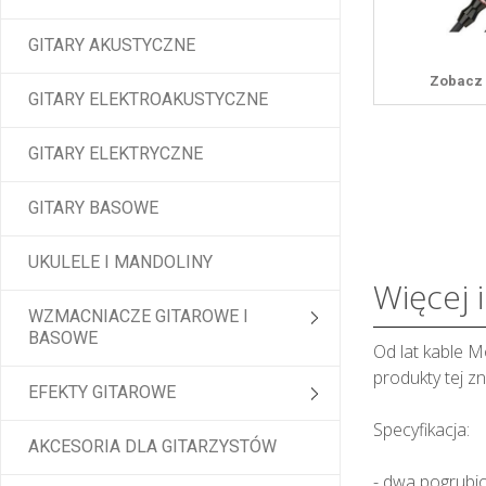
GITARY AKUSTYCZNE
Zobacz 
GITARY ELEKTROAKUSTYCZNE
GITARY ELEKTRYCZNE
GITARY BASOWE
UKULELE I MANDOLINY
Więcej 
WZMACNIACZE GITAROWE I
BASOWE
Od lat kable M
produkty tej z
EFEKTY GITAROWE
Specyfikacja:
AKCESORIA DLA GITARZYSTÓW
- dwa pogrubio