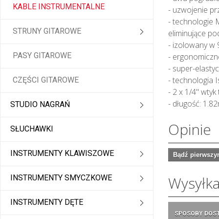
KABLE INSTRUMENTALNE
- uzwojenie p
- technologie 
STRUNY GITAROWE
eliminujące po
- izolowany w 
PASY GITAROWE
- ergonomiczne
- super-elasty
- technologia 
CZĘŚCI GITAROWE
- 2 x 1/4" wtyk
- długość: 1.82m
STUDIO NAGRAŃ
Opinie
SŁUCHAWKI
INSTRUMENTY KLAWISZOWE
Bądź pierwszym
INSTRUMENTY SMYCZKOWE
Wysyłk
INSTRUMENTY DĘTE
SPOSOBY DOS