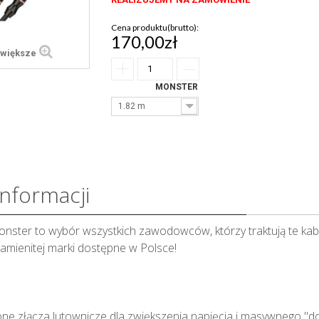
Cena produktu(brutto):
170,00zł
większe
MONSTER
1.82 m
informacji
onster to wybór wszystkich zawodowców, którzy traktują te kabl
namienitej marki dostępne w Polsce!
ne złącza lutownicze dla zwiększenia napięcia i masywnego "d