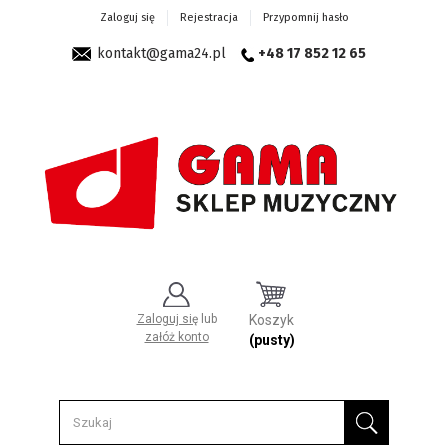
Zaloguj się
Rejestracja
Przypomnij hasło
kontakt@gama24.pl
+48 17 852 12 65
Zaloguj się
lub
Koszyk
załóż konto
(pusty)