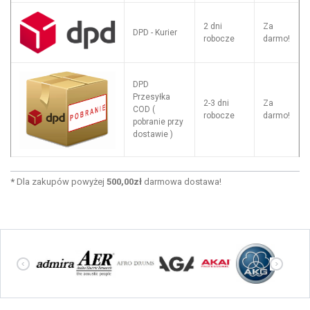
2 dni
Za
DPD - Kurier
robocze
darmo!
DPD
Przesyłka
2-3 dni
Za
COD (
robocze
darmo!
pobranie przy
dostawie )
*
Dla zakupów powyżej
500,00zł
darmowa dostawa!