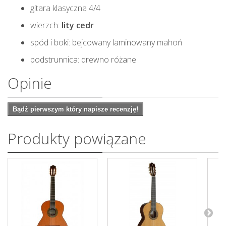
gitara klasyczna 4/4
wierzch:
lity cedr
spód i boki: bejcowany laminowany mahoń
podstrunnica: drewno różane
Opinie
Bądź pierwszym który napisze recenzję!
Produkty powiązane