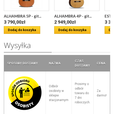
ALHAMBRA 5P - git...
ALHAMBRA 4P - git...
ESTEV
3 790,00zł
2 949,00zł
3 39
Dodaj do koszyka
Dodaj do koszyka
Dod
Wysyłka
CZAS
SPOSOBY DOSTAWY
NAZWA
CENA
DOSTAWY
Prosimy o
Odbiór
odbiór
osobisty w
Za
towaru do
sklepie
darmo!
7 dni
stacjonarnym
roboczych.