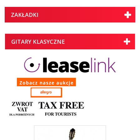
ZAKŁADKI
GITARY KLASYCZNE