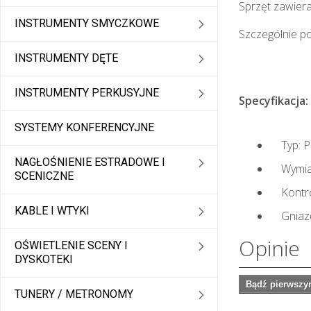
Sprzęt zawier
INSTRUMENTY SMYCZKOWE
Szczególnie po
INSTRUMENTY DĘTE
INSTRUMENTY PERKUSYJNE
Specyfikacja:
SYSTEMY KONFERENCYJNE
Typ: P
NAGŁOŚNIENIE ESTRADOWE I
Wymiary
SCENICZNE
Kontrola
KABLE I WTYKI
Gniazdo
Opinie
OŚWIETLENIE SCENY I
DYSKOTEKI
Bądź pierwszym
TUNERY / METRONOMY