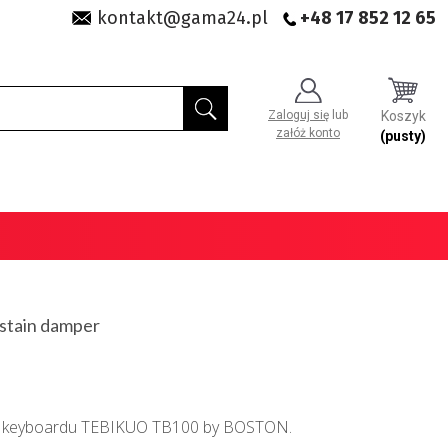
kontakt@gama24.pl
+48 17 852 12 65
Zaloguj się
lub
Koszyk
załóż konto
(pusty)
stain damper
az keyboardu TEBIKUO TB100 by BOSTON.