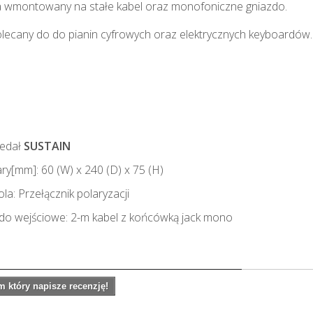
a wmontowany na stałe kabel oraz monofoniczne gniazdo.
lecany do do pianin cyfrowych oraz elektrycznych keyboardów.
edał
SUSTAIN
[mm]: 60 (W) x 240 (D) x 75 (H)
: Przełącznik polaryzacji
 wejściowe: 2-m kabel z końcówką jack mono
 który napisze recenzję!