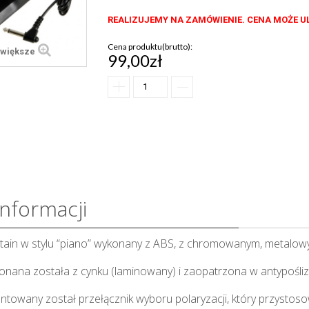
REALIZUJEMY NA ZAMÓWIENIE. CENA MOŻE U
Cena produktu(brutto):
większe
99,00zł
informacji
tain w stylu “piano” wykonany z ABS, z chromowanym, metalowym
nana została z cynku (laminowany) i zaopatrzona w antypośl
towany został przełącznik wyboru polaryzacji, który przystos