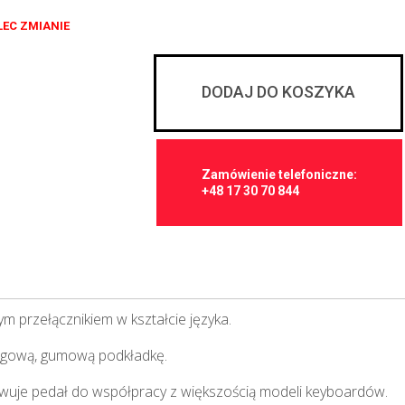
LEC ZMIANIE
DODAJ DO KOSZYKA
Zamówienie telefoniczne:
+48 17 30 70 844
 przełącznikiem w kształcie języka.
izgową, gumową podkładkę.
owuje pedał do współpracy z większością modeli keyboardów.