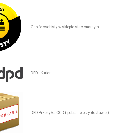
Odbiór osobisty w sklepie stacjonarnym
DPD - Kurier
DPD Przesyłka COD ( pobranie przy dostawie )