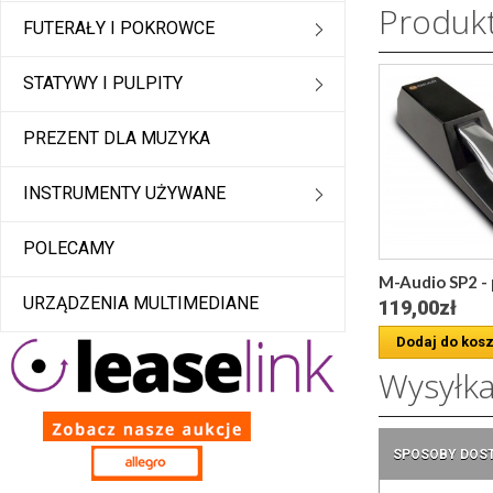
Produk
FUTERAŁY I POKROWCE
STATYWY I PULPITY
PREZENT DLA MUZYKA
INSTRUMENTY UŻYWANE
POLECAMY
M-Audio SP2 - p
URZĄDZENIA MULTIMEDIANE
119,00zł
Dodaj do kos
Wysyłk
SPOSOBY DOS