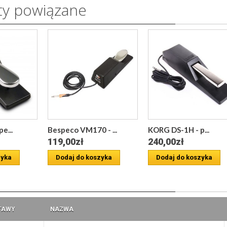
ty powiązane
e...
Bespeco VM170 - ...
KORG DS-1H - p...
119,00zł
240,00zł
zyka
Dodaj do koszyka
Dodaj do koszyka
a
TAWY
NAZWA